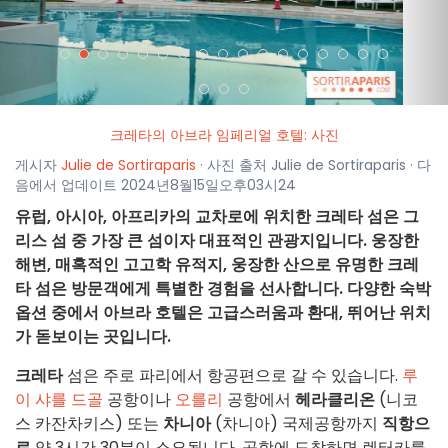
크레타의 아브라 임페리얼 호텔: 사진
게시자
Julie de Sortiraparis
· 사진 출처 Julie de Sortiraparis · 다
음에서 업데이트 2024년8월15일오후03시24
유럽, 아시아, 아프리카의 교차로에 위치한 크레타 섬은 그
리스 섬 중 가장 큰 섬이자 대표적인 관광지입니다. 웅장한
해변, 매혹적인 고고학 유적지, 웅장한 산으로 유명한 크레
타 섬은 방문객에게 특별한 경험을 선사합니다. 다양한 숙박
옵션 중에서 아브라 호텔은 고급스러움과 환대, 뛰어난 위치
가 돋보이는 곳입니다.
크레타
섬은 주로 파리에서 항공편으로 갈 수 있습니다.
루
이 샤를 드골
공항이나
오를리
공항에서
헤라클리온
(니코
스 카잔차키스) 또는
차니아
(차니아) 국제공항까지
직항으
로
약 3시간 30분이 소요됩니다. 공항에 도착하면 렌터카를