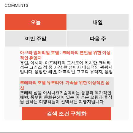
COMMENTS
오늘
내일
이번 주말
다음 주
아브라 임페리얼 호텔 : 크레타의 연인을 위한 이상
적인 휴양지
유럽, 아시아, 아프리카의 교차로에 위치한 크레타
섬은 그리스 섬 중 가장 큰 섬이자 대표적인 관광지
입니다. 웅장한 해변, 매혹적인 고고학 유적지, 웅장
한 산으로 유명한 크레타 섬은 방문객에게 특별한
경험을 선사합니다. 다양한 숙박 옵션 중에서 아브
크레타의 호텔 유포리아: 가족을 위한 이상적인 옵
라 호텔은 고급스러움과 환대, 뛰어난 위치가 돋보
션
이는 곳입니다.
크레타 섬을 아시나요? 숨막히는 풍경과 목가적인
해변, 풍부한 문화유산이 있는 이 섬은 모험과 휴식
을 원하는 여행객들이 선택하는 여행지입니다.
검색 조건 구체화