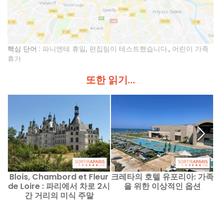
핵심 단어 :
파니엔테 휴일
,
편집팀이 테스트했습니다.
,
어린이 가족
휴가
또한 읽기...
Blois, Chambord et Fleur
크레타의 호텔 유포리아: 가족
B
de Loire : 파리에서 차로 2시
을 위한 이상적인 옵션
d
간 거리의 미식 주말