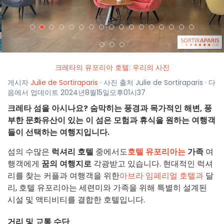
크레타의 유포리아 호텔: 우리의 사진
게시자
Julie de Sortiraparis
· 사진 출처 Julie de Sortiraparis · 다
음에서 업데이트 2024년8월15일오후01시37
크레타 섬을 아시나요? 숨막히는 풍경과 목가적인 해변, 풍
부한 문화유산이 있는 이 섬은 모험과 휴식을 원하는 여행객
들이 선택하는 여행지입니다.
섬의 수많은
럭셔리 호텔
중에서도
호텔 유포리아는
가족
여
행객에게
꿈의 여행지로
각광받고 있습니다. 현대적인 럭셔
리를 찾는 커플과 여행객을 위한
아브라 임페리얼 호텔과
달
리, 호텔 유포리아는 세련미와 가족을 위해 특별히 설계된
시설 및 액티비티를 결합한 호텔입니다.
거리 및 교통 수단