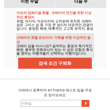
이번 주말
다음 주
아브라 임페리얼 호텔 : 크레타의 연인을 위한 이상
적인 휴양지
유럽, 아시아, 아프리카의 교차로에 위치한 크레타
섬은 그리스 섬 중 가장 큰 섬이자 대표적인 관광지
입니다. 웅장한 해변, 매혹적인 고고학 유적지, 웅장
한 산으로 유명한 크레타 섬은 방문객에게 특별한
경험을 선사합니다. 다양한 숙박 옵션 중에서 아브
크레타의 호텔 유포리아: 가족을 위한 이상적인 옵
라 호텔은 고급스러움과 환대, 뛰어난 위치가 돋보
션
이는 곳입니다.
크레타 섬을 아시나요? 숨막히는 풍경과 목가적인
해변, 풍부한 문화유산이 있는 이 섬은 모험과 휴식
을 원하는 여행객들이 선택하는 여행지입니다.
검색 조건 구체화
아래에서 등록하여 en France 베스트 팁을 무료
로 받아보세요:
>