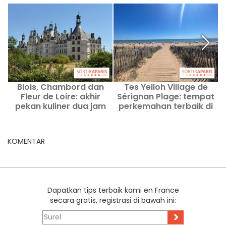
Blois, Chambord dan
Tes Yelloh Village de
Fleur de Loire: akhir
Sérignan Plage: tempat
P
pekan kuliner dua jam
perkemahan terbaik di
dari Paris
Prancis
KOMENTAR
Dapatkan tips terbaik kami en France
secara gratis, registrasi di bawah ini:
>