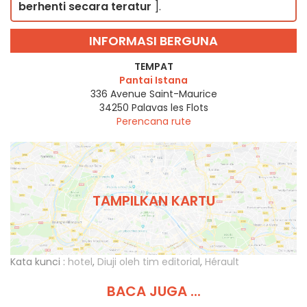
berhenti secara teratur
].
INFORMASI BERGUNA
TEMPAT
Pantai Istana
336 Avenue Saint-Maurice
34250
Palavas les Flots
Perencana rute
TAMPILKAN KARTU
Kata kunci :
hotel
,
Diuji oleh tim editorial
,
Hérault
BACA JUGA ...