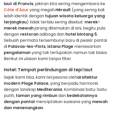
laut di Prancis
, pikiran kita sering mengembara ke
Côte d'Azur
yang megah.
Hérault
(yang sering kali
lebih identik dengan
tujuan wisata keluarga yang
terjangkau
) tidak terlalu sering disebut:
merek-
merek mewah
jarang ditemukan di sini, begitu pula
dengan
restoran
adiboga dan
hotel bintang 5
.
Sebuah permata tersembunyi baru di pesisir pantai
di
Palavas-les-Flots
,
Istana Plage
menawarkan
pengalaman
yang tak terlupakan namun tak biasa.
Berikut ini ulasan kami tanpa filter.
Hotel
: Tempat perlindungan di tepi laut
Sejak kami tiba, kami terpesona oleh
arsitektur
modern
Plage Palace
, yang berpadu harmonis
dengan lanskap
Mediterania
. Kombinasi batu-batu
putih,
taman yang rimbun
dan
kedekatannya
dengan pantai
menciptakan suasana yang
mewah
dan menenangkan
.