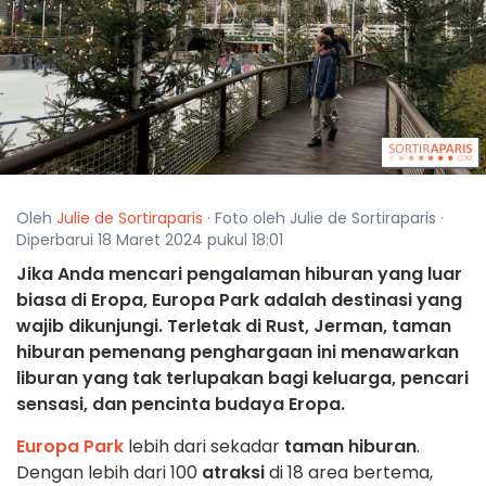
Oleh
Julie de Sortiraparis
· Foto oleh Julie de Sortiraparis ·
Diperbarui 18 Maret 2024 pukul 18:01
Jika Anda mencari pengalaman hiburan yang luar
biasa di Eropa, Europa Park adalah destinasi yang
wajib dikunjungi. Terletak di Rust, Jerman, taman
hiburan pemenang penghargaan ini menawarkan
liburan yang tak terlupakan bagi keluarga, pencari
sensasi, dan pencinta budaya Eropa.
Europa Park
lebih dari sekadar
taman hiburan
.
Dengan lebih dari 100
atraksi
di 18 area bertema,