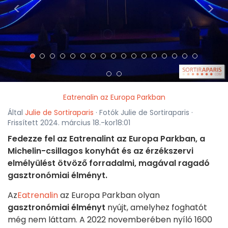
<
>
Eatrenalin az Europa Parkban
Által
Julie de Sortiraparis
· Fotók Julie de Sortiraparis ·
Frissített 2024. március 18.-kor18:01
Fedezze fel az Eatrenalint az Europa Parkban, a
Michelin-csillagos konyhát és az érzékszervi
elmélyülést ötvöző forradalmi, magával ragadó
gasztronómiai élményt.
Az
Eatrenalin
az Europa Parkban olyan
gasztronómiai élményt
nyújt, amelyhez foghatót
még nem láttam. A 2022 novemberében nyíló 1600