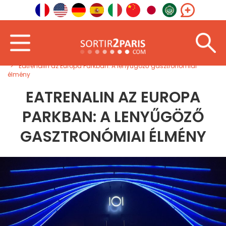
Üdvözöljük
Külföldön
Kelet-Európa
Eatrenalin az Europa Parkban: A lenyűgöző gasztronómiai
élmény
EATRENALIN AZ EUROPA
PARKBAN: A LENYŰGÖZŐ
GASZTRONÓMIAI ÉLMÉNY