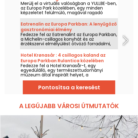
Merülj el a virtuális valóságban a YULLBE-ben,
az Europa Park közelében, egy minden
képzeletet felülmúló, magával ragadó
kalandért!
Eatrenalin az Europa Parkban: A lenyűgöző
gasztronómiai élmény
Fedezze fel az Eatrenalint az Europa Parkban,
a Michelin-csillagos konyhát és az
érzékszervi elmélyülést ötvöző forradalmi,
magával ragadó gasztronómiai élményt.
Hotel Krønasår : 4 csillagos kaland az
Europa Parkban Rulantica közelében
Fedezze fel a Hotel Krønasår-t, egy
egyedülálló, egy természettudományi
múzeum által inspirált helyet, a
németországi Rulantica vízipark közelében.
Pontosítsa a keresést
A LEGÚJABB VÁROSI ÚTMUTATÓK