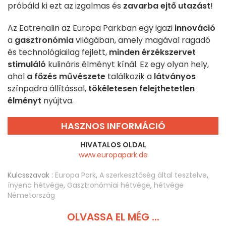
próbáld ki ezt az izgalmas és
zavarba ejtő utazást
!
Az Eatrenalin az Europa Parkban egy igazi
innováció
a
gasztronómia
világában, amely magával ragadó
és technológiailag fejlett,
minden érzékszervet
stimuláló
kulináris élményt kínál. Ez egy olyan hely,
ahol
a főzés művészete
találkozik a
látványos
színpadra állítással,
tökéletesen felejthetetlen
élményt
nyújtva.
HASZNOS INFORMÁCIÓ
HIVATALOS OLDAL
www.europapark.de
Kulcsszavak :
Europa Park
,
A szerkesztőség által tesztelve
,
ínyenc hétvége
,
Gasztronómiai hétvége
,
hétvége
Németország
OLVASSA EL MÉG ...