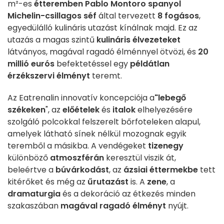
m²-es
étteremben
Pablo Montoro spanyol
Michelin-csillagos séf
által tervezett
8 fogásos
,
egyedülálló kulináris utazást kínálnak majd. Ez az
utazás a magas szintű
kulináris élvezeteket
látványos, magával ragadó élménnyel ötvözi, és
20
millió eurós
befektetéssel egy
példátlan
érzékszervi élményt
teremt.
Az Eatrenalin innovatív koncepciója a
"lebegő
székeken
", az
előételek
és
italok
elhelyezésére
szolgáló polcokkal felszerelt bőrfoteleken alapul,
amelyek látható sínek nélkül mozognak egyik
teremből a másikba. A vendégeket
tizenegy
különböző
atmoszférán
keresztül viszik át,
beleértve a
búvárkodást
, az
ázsiai éttermekbe
tett
kitérőket és még az
űrutazást
is. A
zene
, a
dramaturgia
és a dekoráció az étkezés minden
szakaszában
magával ragadó élményt
nyújt.