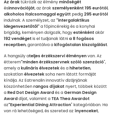
Az árak
tükrözik az élmény
minőségét
és
innovációját
, az árak
személyenként 195 eurótól
,
alkoholos italcsomaggal együtt
pedig
295 eurótól
indulnak. A személyzet, az
"intergalaktikus
idegenvezetőtől"
a főpincérekig és a konyhai
brigádig, keményen dolgozik, hogy
esténként
akár
192 vendéget
is el tudjanak látni
a 8 fogásos
receptben
, garantálva a
kifogástalan kiszolgálást
.
A hangsúly a
teljes érzékszervi élményen
van. Az
étterem
"minden érzékszervnek szóló szenzáció
",
amely a
kulináris élvezetek
és a
hihetetlen
,
szokatlan
élvezetek
soha nem látott formáját
kínálja. Az Eatrenalin innovatív dizájnjának
köszönhetően
rangos díjakat
nyert, többek között
a
Red Dot Design Award
és a
German Design
Award
díjat, valamint a
TEA Thea Awardot
az
"Experiential Dining Attraction
" kategóriában. Ha
van rá lehetőséged, és szereted az
ínyenceket
,