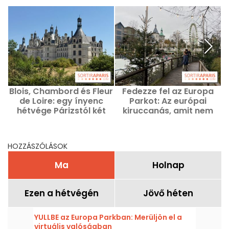
Blois, Chambord és Fleur
Fedezze fel az Europa
de Loire: egy ínyenc
Parkot: Az európai
hétvége Párizstól két
kiruccanás, amit nem
órára
szabad kihagyni!
HOZZÁSZÓLÁSOK
Ma
Holnap
Ezen a hétvégén
Jövő héten
YULLBE az Europa Parkban: Merüljön el a
virtuális valóságban