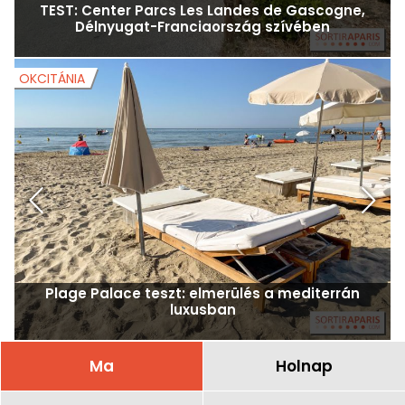
TEST: Center Parcs Les Landes de Gascogne,
Délnyugat-Franciaország szívében
OKCITÁNIA
O
Plage Palace teszt: elmerülés a mediterrán
luxusban
Ma
Holnap