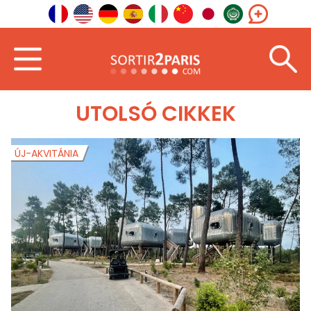
Üdvözöljük
Délnyugat
UTOLSÓ CIKKEK
ÚJ-AKVITÁNIA