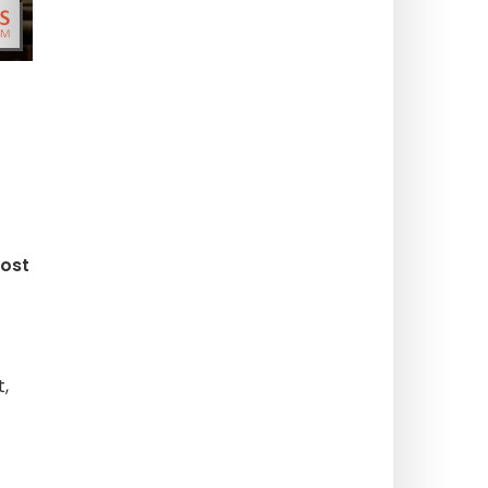
rost
t,