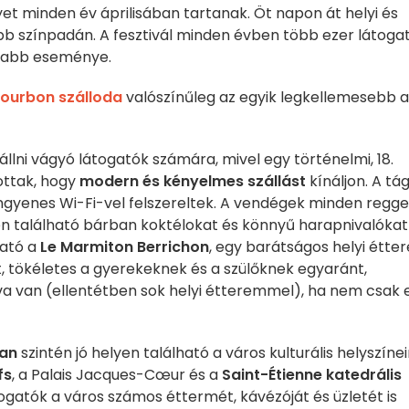
et minden év áprilisában tartanak. Öt napon át helyi és
b színpadán. A fesztivál minden évben több ezer látoga
tosabb eseménye.
Bourbon szálloda
valószínűleg az egyik legkellemesebb a
llni vágyó látogatók számára, mivel egy történelmi, 18.
tottak, hogy
modern és kényelmes szállást
kínáljon. A tá
ingyenes Wi-Fi-vel felszereltek. A vendégek minden regge
nen található bárban koktélokat és könnyű harapnivalókat
ható a
Le Marmiton Berrichon
, egy barátságos helyi étte
t, tökéletes a gyerekeknek és a szülőknek egyaránt,
tva van (ellentétben sok helyi étteremmel), ha nem csak 
ban
szintén jó helyen található a város kulturális helyszíne
fs
, a Palais Jacques-Cœur és a
Saint-Étienne katedrális
togatók a város számos éttermét, kávézóját és üzletét is