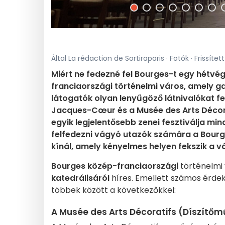
Által La rédaction de Sortiraparis · Fotók · Frissít
Miért ne fedezné fel Bourges-t egy hétvé
franciaországi történelmi város, amely ga
látogatók olyan lenyűgöző látnivalókat fed
Jacques-Cœur és a Musée des Arts Décora
egyik legjelentősebb zenei fesztiválja min
felfedezni vágyó utazók számára a Bourg
kínál, amely kényelmes helyen fekszik a v
Bourges
közép-franciaországi
történelmi
katedrálisáról
híres. Emellett számos érde
többek között a következőkkel:
A Musée des Arts Décoratifs (Díszítő