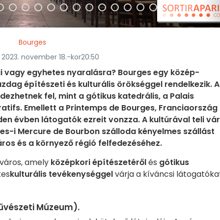
Bourges
ett 2023. november 18.-kor20:50
gi vagy egyhetes nyaralásra? Bourges egy közép-
zdag építészeti és kulturális örökséggel rendelkezik. A
ezhetnek fel, mint a gótikus katedrális, a Palais
tifs. Emellett a Printemps de Bourges, Franciaország
den évben látogatók ezreit vonzza. A kultúrával teli vá
es-i Mercure de Bourbon szálloda kényelmes szállást
áros és a környező régió felfedezéséhez.
 város, amely
középkori építészetéről
és
gótikus
kes
kulturális tevékenységgel
várja a kíváncsi látogatóka
művészeti Múzeum).