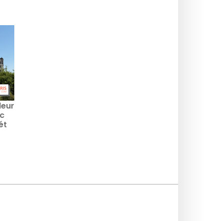
leur
nc
ét