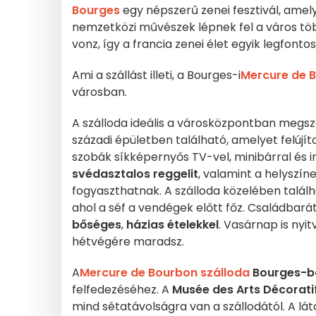
Bourges
egy népszerű zenei fesztivál, amely
nemzetközi művészek lépnek fel a város töb
vonz, így a francia zenei élet egyik legfon
Ami a szállást illeti, a Bourges-i
Mercure de 
városban.
A szálloda ideális a városközpontban megszá
századi épületben található, amelyet felújí
szobák síkképernyős TV-vel, minibárral és 
svédasztalos reggelit
, valamint a helyszí
fogyaszthatnak. A szálloda közelében talál
ahol a séf a vendégek előtt főz. Családbará
bőséges
,
házias
ételekkel
. Vasárnap is nyi
hétvégére maradsz.
A
Mercure de Bourbon szálloda
Bourges-
felfedezéséhez. A
Musée des Arts Décorati
mind sétatávolságra van a szállodától. A lá