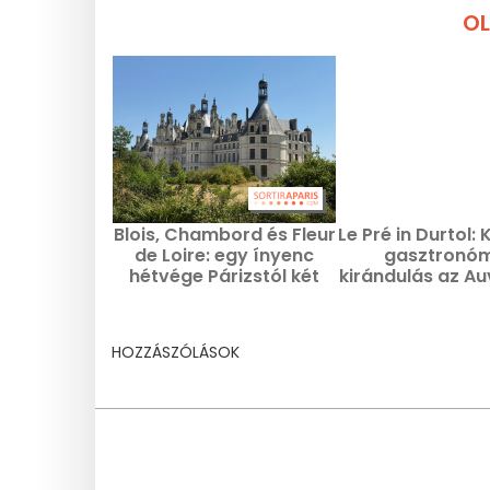
OL
Blois, Chambord és Fleur
Le Pré in Durtol: 
de Loire: egy ínyenc
gasztronóm
hétvége Párizstól két
kirándulás az A
órára
hegységb
HOZZÁSZÓLÁSOK