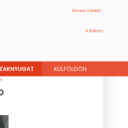
Kövess minket :
A fiókom
CENTRE-VAL DE LOIRE
SZAKNYUGAT
KÜLFÖLDÖN
an
D