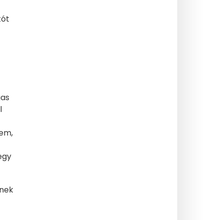
tót
gas
l
rem,
egy
inek