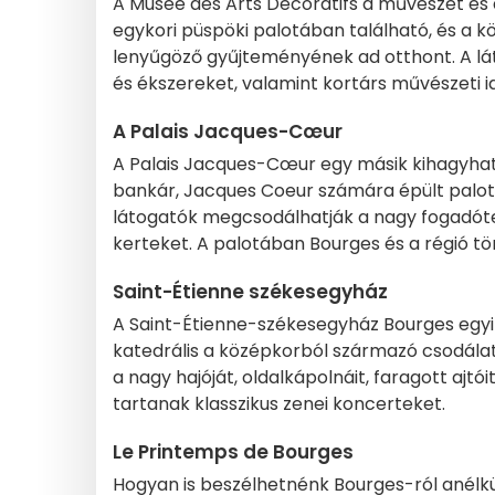
A Musée des Arts Décoratifs a művészet és 
egykori püspöki palotában található, és a k
lenyűgöző gyűjteményének ad otthont. A lá
és ékszereket, valamint kortárs művészeti i
A Palais Jacques-Cœur
A Palais Jacques-Cœur egy másik kihagyhata
bankár, Jacques Coeur számára épült palota
látogatók megcsodálhatják a nagy fogadóte
kerteket. A palotában Bourges és a régió tö
Saint-Étienne székesegyház
A Saint-Étienne-székesegyház Bourges egyik 
katedrális a középkorból származó csodála
a nagy hajóját, oldalkápolnáit, faragott ajtó
tartanak klasszikus zenei koncerteket.
Le Printemps de Bourges
Hogyan is beszélhetnénk Bourges-ról anélkü