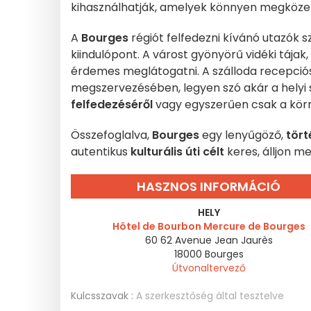
kihasználhatják, amelyek könnyen megközelí
A
Bourges
régiót felfedezni kívánó utazók 
kiindulópont. A várost gyönyörű vidéki tájak
érdemes meglátogatni. A szálloda recepció
megszervezésében, legyen szó akár a helyi
felfedezéséről
vagy egyszerűen csak a kör
Összefoglalva,
Bourges
egy lenyűgöző,
tör
autentikus
kulturális úti célt
keres, álljon 
HASZNOS INFORMÁCIÓ
HELY
Hôtel de Bourbon Mercure de Bourges
60 62 Avenue Jean Jaurès
18000
Bourges
Útvonaltervező
Kulcsszavak :
A szerkesztőség által tesztelve