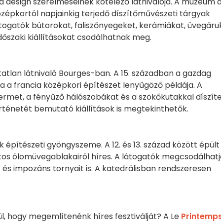
a design szerelmeseinek kötelező látnivalója. A múzeum 
özépkortól napjainkig terjedő díszítőművészeti tárgyak
togatók bútorokat, faliszőnyegeket, kerámiákat, üvegáru
dőszaki kiállításokat csodálhatnak meg.
tlan látnivaló Bourges-ban. A 15. században a gazdag
 a francia középkori építészet lenyűgöző példája. A
rmet, a fényűző hálószobákat és a szökőkutakkal díszíte
rténetét bemutató kiállítások is megtekinthetők.
építészeti gyöngyszeme. A 12. és 13. század között épült
tos ólomüvegablakairól híres. A látogatók megcsodálhat
it és impozáns tornyait is. A katedrálisban rendszeresen
l, hogy megemlítenénk híres fesztiválját? A Le
Printemps