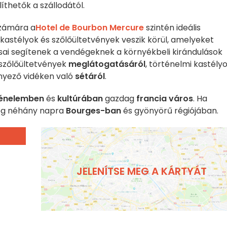
thetők a szállodától.
számára a
Hotel de Bourbon Mercure
szintén ideális
, kastélyok és szőlőültetvények veszik körül, amelyeket
sai segítenek a vendégeknek a környékbeli kirándulások
 szőlőültetvények
meglátogatásáról
, történelmi kastély
nyező vidéken való
sétáról
.
ténelemben
és
kultúrában
gazdag
francia város
. Ha
meg néhány napra
Bourges-ban
és gyönyörű régiójában.
JELENÍTSE MEG A KÁRTYÁT