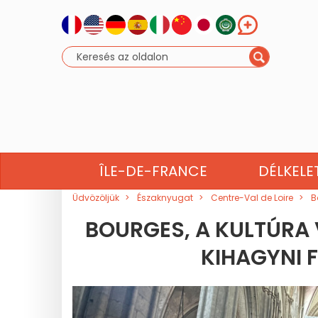
NORMANDIA
BRETAG
ÎLE-DE-FRANCE
DÉLKELE
Üdvözöljük
Északnyugat
Centre-Val de Loire
B
BOURGES, A KULTÚRA
KIHAGYNI