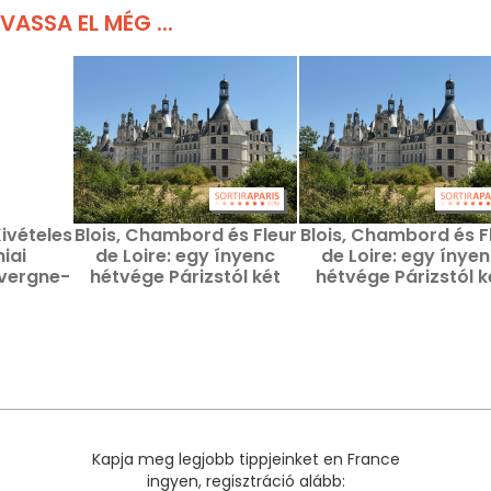
VASSA EL MÉG ...
Kivételes
Blois, Chambord és Fleur
Blois, Chambord és F
iai
de Loire: egy ínyenc
de Loire: egy ínye
uvergne-
hétvége Párizstól két
hétvége Párizstól k
en
órára
órára
Kapja meg legjobb tippjeinket en France
ingyen, regisztráció alább: