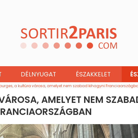
NE
PAYS DE LA LOIRE
T
DÉLNYUGAT
ÉSZAKKELET
É
ourges, a kultúra városa, amelyet nem szabad kihagyni Franciaországb
 VÁROSA, AMELYET NEM SZABA
 FRANCIAORSZÁGBAN