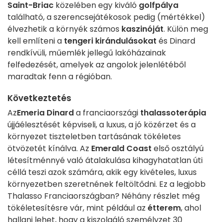
Saint-Briac
közelében egy kiváló
golfpálya
található, a szerencsejátékosok pedig (mértékkel)
élvezhetik a környék számos
kaszinóját
. Külön meg
kell említeni a
tengeri kirándulásokat
és Dinard
rendkívüli, műemlék jellegű lakóházainak
felfedezését, amelyek az angolok jelenlétéből
maradtak fenn a régióban.
Következtetés
Az
Emeria Dinard
a franciaországi
thalassoterápia
újjáélesztését képviseli, a luxus, a jó közérzet és a
környezet tiszteletben tartásának tökéletes
ötvözetét kínálva. Az
Emerald Coast
első osztályú
létesítménnyé való átalakulása kihagyhatatlan úti
céllá teszi azok számára, akik egy kivételes, luxus
környezetben szeretnének feltöltődni. Ez a legjobb
Thalasso Franciaországban? Néhány részlet még
tökéletesítésre vár, mint például az
étterem
, ahol
hallani lehet, hogy a kiszolgáló személyzet 30