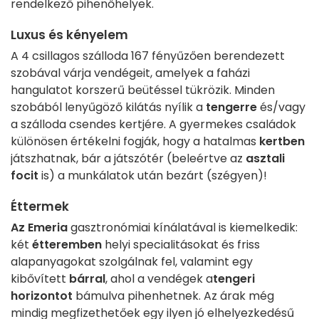
rendelkező pihenőhelyek.
Luxus és kényelem
A 4 csillagos szálloda 167 fényűzően berendezett
szobával várja vendégeit, amelyek a faházi
hangulatot korszerű beütéssel tükrözik. Minden
szobából lenyűgöző kilátás nyílik a
tengerre
és/vagy
a szálloda csendes kertjére. A gyermekes családok
különösen értékelni fogják, hogy a hatalmas
kertben
játszhatnak, bár a játszótér (beleértve az
asztali
focit
is) a munkálatok után bezárt (szégyen)!
Éttermek
Az Emeria
gasztronómiai kínálatával is kiemelkedik:
két
étteremben
helyi specialitásokat és friss
alapanyagokat szolgálnak fel, valamint egy
kibővített
bárral
, ahol a vendégek a
tengeri
horizontot
bámulva pihenhetnek. Az árak még
mindig megfizethetőek egy ilyen jó elhelyezkedésű