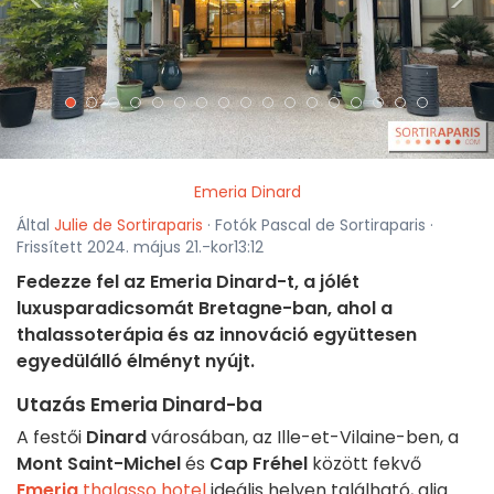
<
>
Emeria Dinard
Által
Julie de Sortiraparis
· Fotók Pascal de Sortiraparis ·
Frissített 2024. május 21.-kor13:12
Fedezze fel az Emeria Dinard-t, a jólét
luxusparadicsomát Bretagne-ban, ahol a
thalassoterápia és az innováció együttesen
egyedülálló élményt nyújt.
Utazás Emeria Dinard-ba
A festői
Dinard
városában, az Ille-et-Vilaine-ben, a
Mont Saint-Michel
és
Cap Fréhel
között fekvő
Emeria
thalasso hotel
ideális helyen található, alig