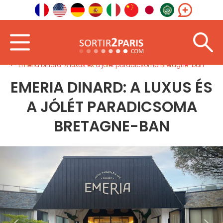
Üdvözöljük
Északnyugat
Bretagne
Emeria Dinard: A luxus és a jólét paradicsoma Bretagne-ban
EMERIA DINARD: A LUXUS ÉS
A JÓLÉT PARADICSOMA
BRETAGNE-BAN