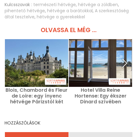
Kulcsszavak :
természeti hétvége
,
hétvége a zöldben
,
pihentető hétvége
,
hétvége a barátokkal
,
A szerkesztőség
által tesztelve
,
hétvége a gyerekekkel
OLVASSA EL MÉG ...
Blois, Chambord és Fleur
Hotel Villa Reine
B
de Loire: egy ínyenc
Hortense: Egy ékszer
hétvége Párizstól két
Dinard szívében
órára
HOZZÁSZÓLÁSOK