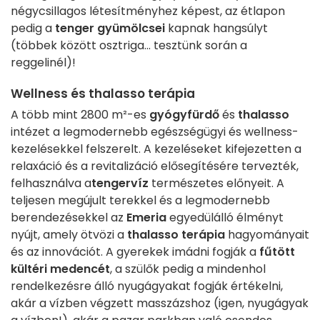
négycsillagos létesítményhez képest, az étlapon
pedig a
tenger gyümölcsei
kapnak hangsúlyt
(többek között osztriga... tesztünk során a
reggelinél)!
Wellness és thalasso terápia
A több mint 2800 m²-es
gyógyfürdő
és
thalasso
intézet a legmodernebb egészségügyi és wellness-
kezelésekkel felszerelt. A kezeléseket kifejezetten a
relaxáció és a revitalizáció elősegítésére tervezték,
felhasználva a
tengervíz
természetes előnyeit. A
teljesen megújult terekkel és a legmodernebb
berendezésekkel az
Emeria
egyedülálló élményt
nyújt, amely ötvözi a
thalasso terápia
hagyományait
és az innovációt. A gyerekek imádni fogják a
fűtött
kültéri medencét
, a szülők pedig a mindenhol
rendelkezésre álló nyugágyakat fogják értékelni,
akár a vízben végzett masszázshoz (igen, nyugágyak