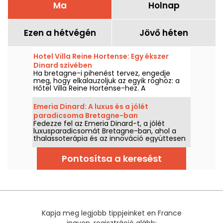
Ma
Holnap
Ezen a hétvégén
Jövő héten
Hotel Villa Reine Hortense: Egy ékszer
Dinard szívében
Ha bretagne-i pihenést tervez, engedje
meg, hogy elkalauzoljuk az egyik röghöz: a
Hôtel Villa Reine Hortense-hez. A
tengerparton, Bretagne-ban, Párizstól
mindössze 4 órányi autóútra fekvő szálloda
Emeria Dinard: A luxus és a jólét
igazi menekülést kínál Franciaország egyik
paradicsoma Bretagne-ban
legfestőibb részén: Dinard-ban!
Fedezze fel az Emeria Dinard-t, a jólét
luxusparadicsomát Bretagne-ban, ahol a
thalassoterápia és az innováció együttesen
egyedülálló élményt nyújt.
Pontosítsa a keresést
Kapja meg legjobb tippjeinket en France
ingyen, regisztráció alább: