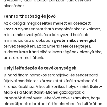
a vízben!), akár a pazar parkban való csendes
olvasáshoz.
Fenntarthatóság és jövő
Az ökológiai megközelítés mellett elkötelezett
Emeria
olyan fenntartható megoldásokat alkalmaz,
mint a
hőszivattyúk
, és a környezeti hatások
minimalizálása érdekében
geotermikus energiát
tervez telepíteni. Ez az Emeria felelősségteljes,
tudatos luxus iránti elkötelezettségének bizonyítéka,
amit örömmel látunk.
Helyi felfedezés és tevékenységek
Dinard
finom homokos strandjaival és tengerparti
útjaival csodálatos környezetet kínál a szabadtéri
kirándulásokhoz. A közeli ikonikus helyek, mint
Saint-
Malo
és a
Mont Saint-Michel
gazdagítják a
látogatók élményeit, lehetővé téve számukra, hogy
elmerüljenek a breton történelemben és kultúrában.