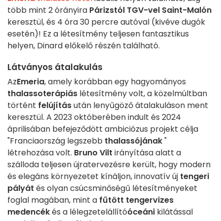
több mint 2 órányira
Párizstól
TGV-vel
Saint-Malón
keresztül, és 4 óra 30 percre autóval (kivéve dugók
esetén)! Ez a létesítmény teljesen fantasztikus
helyen, Dinard előkelő részén található.
Látványos átalakulás
Az
Emeria
, amely korábban egy hagyományos
thalassoterápiás
létesítmény volt, a közelmúltban
történt
felújítás
után lenyűgöző átalakuláson ment
keresztül. A 2023 októberében indult és 2024
áprilisában befejeződött ambiciózus projekt célja
"Franciaország legszebb
thalassójának
"
létrehozása volt.
Bruno Vilt
irányítása alatt a
szálloda teljesen újratervezésre került, hogy modern
és elegáns környezetet kínáljon, innovatív új
tengeri
pályát
és olyan csúcsminőségű létesítményeket
foglal magában, mint a
fűtött tengervizes
medencék
és a lélegzetelállító
óceáni
kilátással