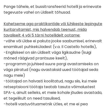
Pange tähele, et bussitransfeerid hotelli ja erinevate
tegevuste vahel on üldiselt tõhusad.
Kahetseme aga praktikantide või lühikeste lepingute
kuritarvitamist, mis halvendab teenust, mida
tavaliselt 4 või 5 tärni hotellidelt ootame:
-vähe või üldse ei pakuta jooke saabumisel, erinevalt
enamikust puhkeküladest (v.a. Il Castello hotellis),
-Engliskeel on siin üldiselt väga ligikaudne (kuigi
mõned räägivad prantsuse keelt),
-programm ja juhised suure pargi avastamiseks on
väga piiratud (nagu avastaksid uued töötajad seda
nagu meie)
-töötajad on halvasti koolitatud, nagu siis, kui meie
retseptsiooni töötaja teatab tasuta võimalustest
SPA-s, ainult selleks, et meie kohale jõudes avastada,
et tegelikult on need tasulised,
-hotelli vastuvõtuametnik ütles, et me ei pea