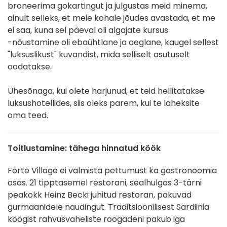
broneerima gokartingut ja julgustas meid minema,
ainult selleks, et meie kohale jõudes avastada, et me
ei saa, kuna sel päeval oli algajate kursus
-nõustamine oli ebaühtlane ja aeglane, kaugel sellest
"luksuslikust" kuvandist, mida selliselt asutuselt
oodatakse.
Ühesõnaga, kui olete harjunud, et teid hellitatakse
luksushotellides, siis oleks parem, kui te läheksite
oma teed.
Toitlustamine: tähega hinnatud köök
Forte Village ei valmista pettumust ka gastronoomia
osas. 21 tipptasemel restorani, sealhulgas 3-tärni
peakokk Heinz Becki juhitud restoran, pakuvad
gurmaanidele naudingut. Traditsioonilisest Sardiinia
köögist rahvusvaheliste roogadeni pakub iga