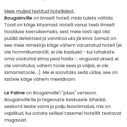
Meie muljed testitud hotellidest:
Bougainville
on ilmselt hotell, mida tuleks vältida.
Toad on kõige kitsamad. Hotelli vanus teeb ilmselt
hoolduse keerulisemaks, sest meie testi ajal olid
puldid defektsed ja vannitoa uks jäi kinni. Samuti on
see meie nimekirja kõige vähem varustatud hotell (ei
ole hommikumantlit, ei ole kaalusid - kui tahaksite
oma vöökohal silma peal hoida -, vinguvad uksed, ei
ole vannituba, vähem toole sees ja väljas, ei ole
lamamistoole....). Me ei soovitaks seda üldse, see on
lastele kõige vähem meeldivam.
Le Palme
on Bougainville'i "pluss" versioon.
Bougainville'ile ja tegevuste keskusele lähedal,
seekord leiate vanni ja palju lisavõimalusi, mis on
vajalikud, kui ootate sellisel tasemel hotellilt teatavat
mugavust.