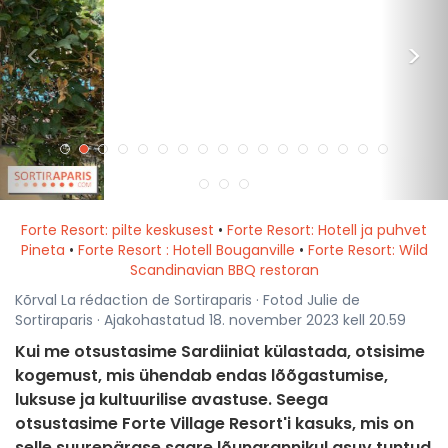
<
>
Forte Resort: pilte keskusest
•
Forte Resort: Hotell ja puhvet
Pineta
•
Forte Resort : Hotell Bouganville
•
Forte Resort: Wild
Scandinavian BBQ restoran
Kõrval La rédaction de Sortiraparis · Fotod Julie de
Sortiraparis · Ajakohastatud 18. november 2023 kell 20.59
Kui me otsustasime Sardiiniat külastada, otsisime
kogemust, mis ühendab endas lõõgastumise,
luksuse ja kultuurilise avastuse. Seega
otsustasime Forte Village Resort'i kasuks, mis on
selle suurepärase saare lõunarannikul asuv tuntud