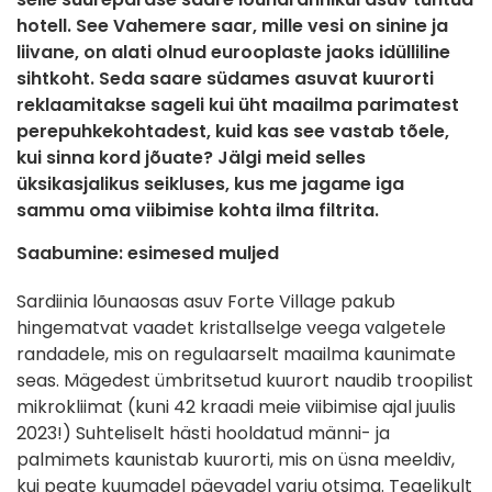
hotell. See Vahemere saar, mille vesi on sinine ja
liivane, on alati olnud eurooplaste jaoks idülliline
sihtkoht. Seda saare südames asuvat kuurorti
reklaamitakse sageli kui üht maailma parimatest
perepuhkekohtadest, kuid kas see vastab tõele,
kui sinna kord jõuate? Jälgi meid selles
üksikasjalikus seikluses, kus me jagame iga
sammu oma viibimise kohta ilma filtrita.
Saabumine: esimesed muljed
Sardiinia lõunaosas asuv Forte Village pakub
hingematvat vaadet kristallselge veega valgetele
randadele, mis on regulaarselt maailma kaunimate
seas. Mägedest ümbritsetud kuurort naudib troopilist
mikrokliimat (kuni 42 kraadi meie viibimise ajal juulis
2023!) Suhteliselt hästi hooldatud männi- ja
palmimets kaunistab kuurorti, mis on üsna meeldiv,
kui peate kuumadel päevadel varju otsima. Tegelikult