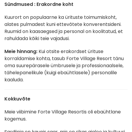
Sündmused : Erakordne koht
Kuurort on populaarne ka ürituste toimumiskoht,
alates pulmadest kuni ettevõtete konverentsideni.
Ruumid on kaasaegsed ja personal on koolitatud, et
rahuldada kõiki teie vajadusi.
Meie hinnang:
Kui otsite erakordset ürituse
korraldamise kohta, tasub Forte Village Resort tänu
oma suurepärasele ümbrusele ja professionaalsele,
tähelepanelikule (kuigi ebaühtlasele) personalile
kaaluda.
Kokkuvõte
Meie viibimine Forte Village Resortis oli ebaühtlane
kogemus.
Sardiinia on kaunis saar, mis on rikas ajaloo ja kultuuri