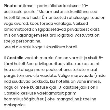
Pineta
on ilmselt parim üllatus keskuses. 10-
aastasele poisile: "Ma armastan sidrunilõhna, see
hotell lõhnab hästi! Ümbritsetud rohelusega, toad on
väga avarad, koos toreda välialaga. Vaiksed
lamamistoolid on ligipääsetavad privaatsest aiast,
mis on väljanägemisest ära lõigatud. Vastuvõtt on
soe ja personaalne.
See ei ole siiski kõige luksuslikum hotell.
Il Castello
vaatab merele. See on vormilt ja sisult 5-
tärni hotell. See privilegeeritud väike kookon on nii
hea asukohaga mere poole, et unustaksite mujal
pargis toimuva üle vaadata. Valige merevaade (mida
nad suudavad pakkuda, kui hotellis on vähe inimesi,
nagu oli meie külastuse ajal. 13-aastase jaoks on Il
Castello keskuse vaieldamatult parim
hommikusöögibuffet (lõhe, mangod jne): tõeline
maiuspala!