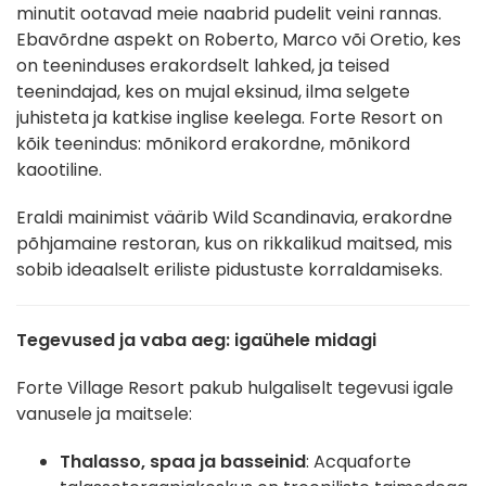
minutit ootavad meie naabrid pudelit veini rannas.
Ebavõrdne aspekt on Roberto, Marco või Oretio, kes
on teeninduses erakordselt lahked, ja teised
teenindajad, kes on mujal eksinud, ilma selgete
juhisteta ja katkise inglise keelega. Forte Resort on
kõik teenindus: mõnikord erakordne, mõnikord
kaootiline.
Eraldi mainimist väärib Wild Scandinavia, erakordne
põhjamaine restoran, kus on rikkalikud maitsed, mis
sobib ideaalselt eriliste pidustuste korraldamiseks.
Tegevused ja vaba aeg: igaühele midagi
Forte Village Resort pakub hulgaliselt tegevusi igale
vanusele ja maitsele:
Thalasso, spaa ja basseinid
: Acquaforte