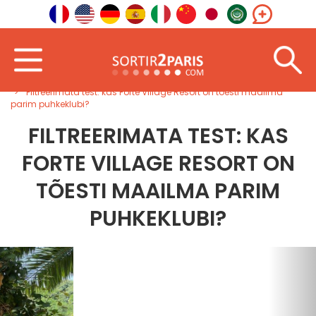
Tere tulemast
Välismaal
Lõuna -Euroopa
Filtreerimata test: kas Forte Village Resort on tõesti maailma
parim puhkeklubi?
FILTREERIMATA TEST: KAS
FORTE VILLAGE RESORT ON
TÕESTI MAAILMA PARIM
PUHKEKLUBI?