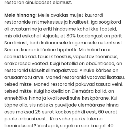
restoran ainulaadset elamust.
Meie hinnang:
Meile avaldas muljet kuurordi
restoranide mitmekesisus ja kvaliteet. Iga söögikord
oli avastamine ja eriti hindasime kohalikke tooteid,
mis olid esikohal. Asjaolu, et 80% toodangust on pärit
Sardiiniast, lisab kulinaarsele kogemusele autentsust.
See on kuurordi tõeline tipphetk: Michelini tärni
saanud kokad, täiuslik teostus, vapustav teenindus,
erakordsed vaated. Kuigi hotellid on ebaühtlased, on
restoranid üldiselt silmapaistvad. Ainuke kärbes on
arusaamatu arve. Mõned restoranid võtavad lisatasu,
teised mitte. Mõned restoranid pakuvad tasuta veini,
teised mitte. Kuigi kokteilid on ülemäära kallid, on
ennekõike hinna ja kvaliteedi suhe keskpärane. Kui
täpne olla, siis näiteks puuviljade ülemäärase hinna
osas maksad 25 eurot kookospähkli eest, 60 eurot
poole arbuusi eest... Kas vahe peaks tulema
teenindusest? Vastupidi, sageli on see kaugel: 40