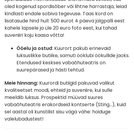
oled kogenud spordisõber või lihtne harrastaja, leiad
kindlasti endale sobiva tegevuse. Taas kord on
lisatasude hind hull: 500 eurot 4 päeva jalgpalli eest
kahele lapsele ja üle 20 euro foto eest, kui tahad
suveniiri koju kaasa võtta!
Ööelu ja ostud
: Kuurort pakub erinevaid
luksuslikke butiike, samuti ööklubi öökullide jaoks.
Etendused keskses vabaõhuteatris on
suurepärased ja hästi tehtud.
Meie hinnang:
Kuurordi butiigid pakuvad valikut
kvaliteetset moodi, ehteid ja suveniire, kui sulle
meeldib luksus. Prospektid müüvad suures
vabaõhuteatris erakordseid kontserte (Sting...), kuid
sel aastal oli kunstilist sisu väga vähe: hoiduge
valelubadustest!