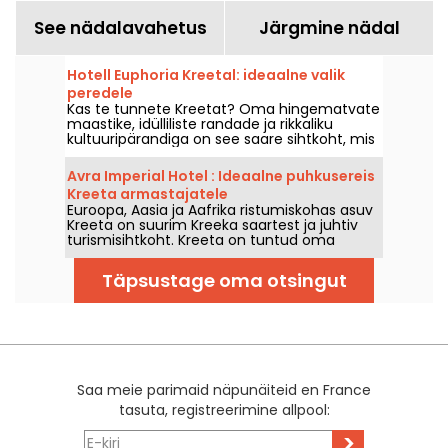
See nädalavahetus
Järgmine nädal
Hotell Euphoria Kreetal: ideaalne valik
peredele
Kas te tunnete Kreetat? Oma hingematvate
maastike, idülliliste randade ja rikkaliku
kultuuripärandiga on see saare sihtkoht, mis
on seiklusi ja lõõgastust otsivate reisijate
jaoks väga populaarne.
Avra Imperial Hotel : Ideaalne puhkusereis
Kreeta armastajatele
Euroopa, Aasia ja Aafrika ristumiskohas asuv
Kreeta on suurim Kreeka saartest ja juhtiv
turismisihtkoht. Kreeta on tuntud oma
imeliste randade, põnevate arheoloogiliste
vaatamisväärsuste ja majesteetlike mägede
Täpsustage oma otsingut
poolest ning pakub külastajatele ainulaadset
elamust. Paljude majutusvõimaluste seas
paistavad Avra hotellid silma oma luksuse,
külalislahkuse ja erakordse asukoha poolest.
Saa meie parimaid näpunäiteid en France
tasuta, registreerimine allpool:
>