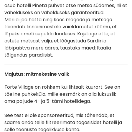
asub hotelli Pineta puhvet otse metsa südames, nii et
vahelduseks on vahelduseks garanteeritud.
Meri ei jää hätta ning koos mägede ja metsaga
täiendab linnainimestele vaieldamatut rõõmu, et
lõpuks ometi supelda looduses. Kujutage ette, et
astute metsast välja, et lõõgastuda Sardiinia
läbipaistva mere ääres, taustaks mäed: Itaalia
tõlgendus paradiisist.
Majutus: mitmekesine valik
Forte Village on rohkem kui lihtsalt kuurort. See on
tõeline puhkeküla, mille eesmärk on olla luksuslik
oma paljude 4- ja 5-tärni hotellidega.
See test ei ole sponsoreeritud, mis tähendab, et
saame anda teile filtreerimata tagasisidet hotelli ja
selle teenuste tegelikkuse kohta.