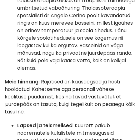
talassoteraapiakeskus on troopiliste taimedega
ümbritsetud vabaõhuring. Thalassoteraapia
spetsialisti dr Angelo Cerina poolt kavandatud
ringis on kuus merevee basseini, millest igaühes
on erinev temperatuur ja soola tihedus. Tänu
kõrgele soolatihedusele on see kogemus nii
lõõgastav kui ka ergutav. Basseinid on väga
mõnusad, nagu ka privaatne juurdepääs randa.
Rätikuid pole vaja kaasa võtta, kõik on kõikjal
olemas.
Meie hinnang:
Rajatised on kaasaegsed ja hästi
hooldatud. Kahetseme aga personali vähese
koolituse puudumist, kes näitavad vastuvõtul, et
juurdepääs on tasuta, kuigi tegelikult on peaaegu kõik
tasuline.
Lapsed ja teismelised
: Kuurort pakub
noorematele külalistele mitmesuguseid