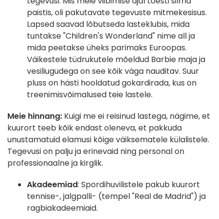
tegevusi. Mis meie viibimise ajal tõesti silma
paistis, oli pakutavate tegevuste mitmekesisus.
Lapsed saavad lõbutseda lasteklubis, mida
tuntakse "Children's Wonderland" nime all ja
mida peetakse üheks parimaks Euroopas.
Väikestele tüdrukutele mõeldud Barbie maja ja
vesiliugudega on see kõik väga nauditav. Suur
pluss on hästi hooldatud gokardirada, kus on
treenimisvõimalused teie lastele.
Meie hinnang:
Kuigi me ei reisinud lastega, nägime, et
kuurort teeb kõik endast oleneva, et pakkuda
unustamatuid elamusi kõige väiksematele külalistele.
Tegevusi on palju ja erinevaid ning personal on
professionaalne ja kirglik.
Akadeemiad
: Spordihuvilistele pakub kuurort
tennise-, jalgpalli- (tempel "Real de Madrid") ja
ragbiakadeemiaid.