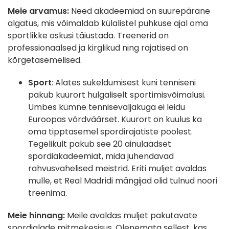
Meie arvamus:
Need akadeemiad on suurepärane
algatus, mis võimaldab külalistel puhkuse ajal oma
sportlikke oskusi täiustada. Treenerid on
professionaalsed ja kirglikud ning rajatised on
kõrgetasemelised.
Sport
: Alates sukeldumisest kuni tenniseni
pakub kuurort hulgaliselt sportimisvõimalusi.
Umbes kümne tenniseväljakuga ei leidu
Euroopas võrdväärset. Kuurort on kuulus ka
oma tipptasemel spordirajatiste poolest.
Tegelikult pakub see 20 ainulaadset
spordiakadeemiat, mida juhendavad
rahvusvahelised meistrid. Eriti muljet avaldas
mulle, et Real Madridi mängijad olid tulnud noori
treenima.
Meie hinnang:
Meile avaldas muljet pakutavate
spordialade mitmekesisus. Olenemata sellest, kas