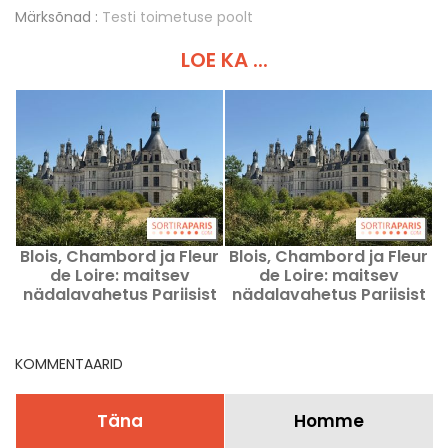
Märksõnad :
Testi toimetuse poolt
LOE KA ...
Blois, Chambord ja Fleur
Blois, Chambord ja Fleur
de Loire: maitsev
de Loire: maitsev
nädalavahetus Pariisist
nädalavahetus Pariisist
vaid kahe tunni kaugusel
vaid kahe tunni kaugusel
KOMMENTAARID
Täna
Homme