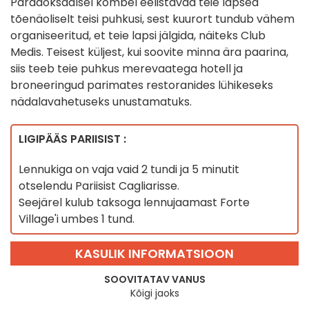
Paradoksaalsel kombel eelistavad teie lapsed
tõenäoliselt teisi puhkusi, sest kuurort tundub vähem
organiseeritud, et teie lapsi jälgida, näiteks Club
Medis. Teisest küljest, kui soovite minna ära paarina,
siis teeb teie puhkus merevaatega hotell ja
broneeringud parimates restoranides lühikeseks
nädalavahetuseks unustamatuks.
LIGIPÄÄS PARIISIST :
Lennukiga on vaja vaid 2 tundi ja 5 minutit
otselendu Pariisist Cagliarisse.
Seejärel kulub taksoga lennujaamast Forte
Village'i umbes 1 tund.
KASULIK INFORMATSIOON
SOOVITATAV VANUS
Kõigi jaoks