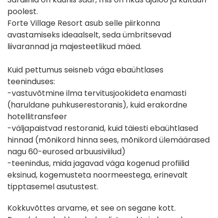
poolest.
Forte Village Resort asub selle piirkonna
avastamiseks ideaalselt, seda ümbritsevad
liivarannad ja majesteetlikud mäed.
Kuid pettumus seisneb väga ebaühtlases
teeninduses:
-vastuvõtmine ilma tervitusjookideta enamasti
(haruldane puhkuserestoranis), kuid erakordne
hotellitransfeer
-väljapaistvad restoranid, kuid täiesti ebaühtlased
hinnad (mõnikord hinna sees, mõnikord ülemäärased
nagu 60-eurosed arbuusiviilud)
-teenindus, mida jagavad väga kogenud profiilid
eksinud, kogemusteta noormeestega, erinevalt
tipptasemel asutustest.
Kokkuvõttes arvame, et see on segane kott.