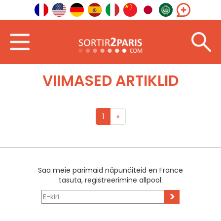
Tere tulemast
Lõuna-idas
Korsika
VIIMASED ARTIKLID
1
»
Saa meie parimaid näpunäiteid en France
tasuta, registreerimine allpool:
>