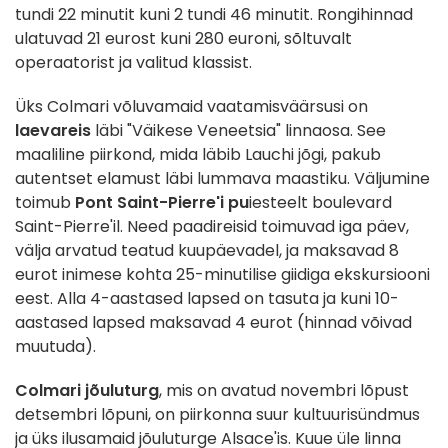
tundi 22 minutit kuni 2 tundi 46 minutit. Rongihinnad
ulatuvad 21 eurost kuni 280 euroni, sõltuvalt
operaatorist ja valitud klassist.
Üks Colmari võluvamaid vaatamisväärsusi on
laevareis
läbi "Väikese Veneetsia" linnaosa. See
maaliline piirkond, mida läbib Lauchi jõgi, pakub
autentset elamust läbi lummava maastiku. Väljumine
toimub
Pont Saint-Pierre'i pu
iesteelt boulevard
Saint-Pierre'il. Need paadireisid toimuvad iga päev,
välja arvatud teatud kuupäevadel, ja maksavad 8
eurot inimese kohta 25-minutilise giidiga ekskursiooni
eest. Alla 4-aastased lapsed on tasuta ja kuni 10-
aastased lapsed maksavad 4 eurot (hinnad võivad
muutuda).
Colmari jõuluturg
, mis on avatud novembri lõpust
detsembri lõpuni, on piirkonna suur kultuurisündmus
ja üks ilusamaid jõuluturge Alsace'is. Kuue üle linna