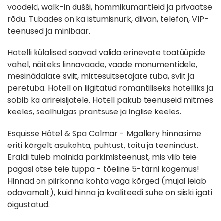
voodeid, walk-in dušši, hommikumantleid ja privaatse
rõdu. Tubades on ka istumisnurk, diivan, telefon, VIP-
teenused ja minibaar.
Hotelli külalised saavad valida erinevate toatüüpide
vahel, näiteks linnavaade, vaade monumentidele,
mesinädalate sviit, mittesuitsetajate tuba, sviit ja
peretuba. Hotell on liigitatud romantiliseks hotelliks ja
sobib ka ärireisijatele. Hotell pakub teenuseid mitmes
keeles, sealhulgas prantsuse ja inglise keeles.
Esquisse Hôtel & Spa Colmar - Mgallery hinnasime
eriti kõrgelt asukohta, puhtust, toitu ja teenindust.
Eraldi tuleb mainida parkimisteenust, mis viib teie
pagasi otse teie tuppa - tõeline 5-tärni kogemus!
Hinnad on piirkonna kohta väga kõrged (mujal leiab
odavamalt), kuid hinna ja kvaliteedi suhe on siiski igati
õigustatud.