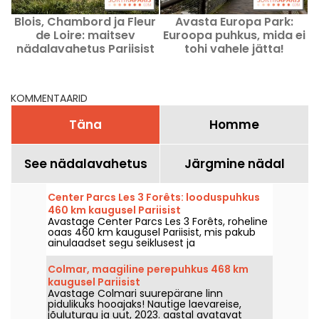
Blois, Chambord ja Fleur
Avasta Europa Park:
de Loire: maitsev
Euroopa puhkus, mida ei
nädalavahetus Pariisist
tohi vahele jätta!
vaid kahe tunni kaugusel
KOMMENTAARID
Täna
Homme
See nädalavahetus
Järgmine nädal
Center Parcs Les 3 Forêts: looduspuhkus
460 km kaugusel Pariisist
Avastage Center Parcs Les 3 Forêts, roheline
oaas 460 km kaugusel Pariisist, mis pakub
ainulaadset segu seiklusest ja
lõõgastumisest looduse südames.
Colmar, maagiline perepuhkus 468 km
kaugusel Pariisist
Avastage Colmari suurepärane linn
pidulikuks hooajaks! Nautige laevareise,
jõuluturgu ja uut, 2023. aastal avatavat