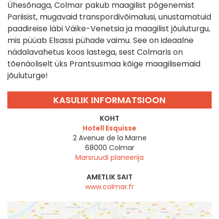
Ühesõnaga, Colmar pakub maagilist põgenemist
Pariisist, mugavaid transpordivõimalusi, unustamatuid
paadireise läbi Väike-Venetsia ja maagilist jõuluturgu,
mis püüab Elsassi pühade vaimu. See on ideaalne
nädalavahetus koos lastega, sest Colmaris on
tõenäoliselt üks Prantsusmaa kõige maagilisemaid
jõuluturge!
KASULIK INFORMATSIOON
KOHT
Hotell Esquisse
2 Avenue de la Marne
68000
Colmar
Marsruudi planeerija
AMETLIK SAIT
www.colmar.fr