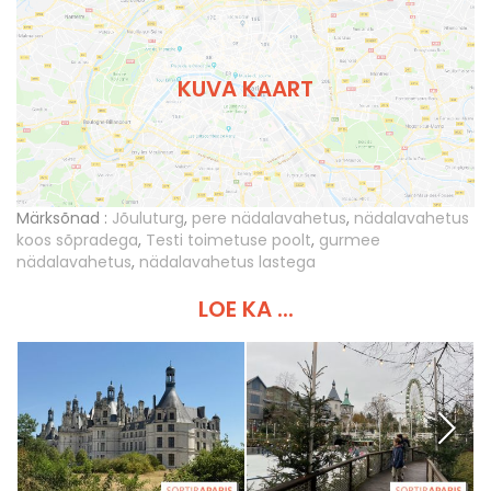
KUVA KAART
Märksõnad :
Jõuluturg
,
pere nädalavahetus
,
nädalavahetus
koos sõpradega
,
Testi toimetuse poolt
,
gurmee
nädalavahetus
,
nädalavahetus lastega
LOE KA ...