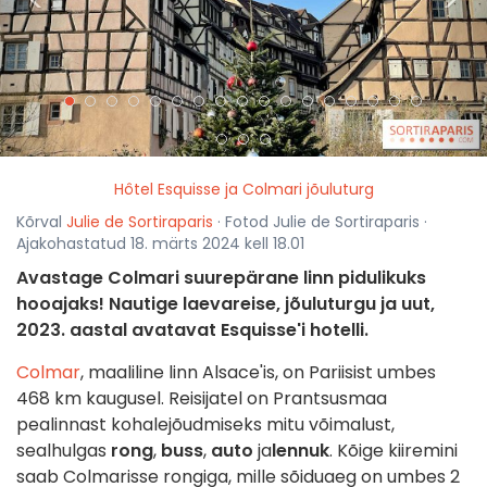
<
>
Hôtel Esquisse ja Colmari jõuluturg
Kõrval
Julie de Sortiraparis
· Fotod Julie de Sortiraparis ·
Ajakohastatud 18. märts 2024 kell 18.01
Avastage Colmari suurepärane linn pidulikuks
hooajaks! Nautige laevareise, jõuluturgu ja uut,
2023. aastal avatavat Esquisse'i hotelli.
Colmar
, maaliline linn Alsace'is, on Pariisist umbes
468 km kaugusel. Reisijatel on Prantsusmaa
pealinnast kohalejõudmiseks mitu võimalust,
sealhulgas
rong
,
buss
,
auto
ja
lennuk
. Kõige kiiremini
saab Colmarisse rongiga, mille sõiduaeg on umbes 2