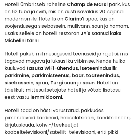
Hotelli ümbritseb roheline
Champ de Marsi
park, kus
on 62 tuba ja sviiti, mis on austusavaldus 20. sajandi
modernismile. Hotellis on
Clarins'i
spaa, kus on
soojendusega sisebassein, mullivann, saun ja hamam.
Lisaks sellele on hotelli restoran
JY's
saanud
kaks
Michelini tärni
.
Hotell pakub mitmesuguseid teenuseid ja rajatisi, mis
tagavad mugava ja luksusliku viibimise. Nende hulka
kuuluvad
tasuta WiFi-ühendus
,
iseteeninduslik
parkimine
,
parkimisteenus
,
baar
,
toateenindus
,
sisebassein
,
spaa
,
Türgi saun
ja
saun
. Hotell on
täielikult mittesuitsetajate hotell ja võtab lisatasu
eest vastu
lemmikloomi
.
Hotelli toad on hästi varustatud, pakkudes
pimendavaid kardinaid, heliisolatsiooni, konditsioneeri,
kirjutuslauda, kohvi-/teekeetjat,
kaabeltelevisiooni/satelliit-televisiooni, eriti pikki