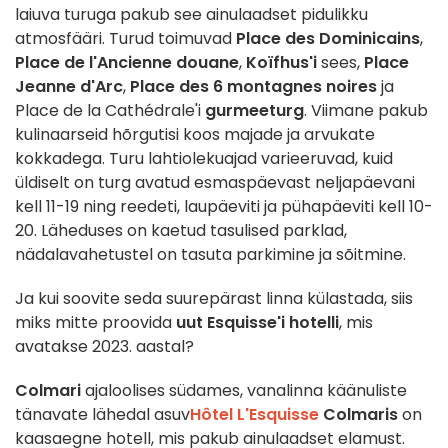
laiuva turuga pakub see ainulaadset pidulikku
atmosfääri. Turud toimuvad
Place des Dominicains
,
Place de l'Ancienne douane
,
Koïfhus'i
sees,
Place
Jeanne d'Arc
,
Place des 6 montagnes noires
ja
Place de la Cathédrale'i
gurmeeturg
. Viimane pakub
kulinaarseid hõrgutisi koos majade ja arvukate
kokkadega. Turu lahtiolekuajad varieeruvad, kuid
üldiselt on turg avatud esmaspäevast neljapäevani
kell 11-19 ning reedeti, laupäeviti ja pühapäeviti kell 10-
20. Läheduses on kaetud tasulised parklad,
nädalavahetustel on tasuta parkimine ja sõitmine.
Ja kui soovite seda suurepärast linna külastada, siis
miks mitte proovida
uut Esquisse'i hotelli
, mis
avatakse 2023. aastal?
Colmari
ajaloolises südames, vanalinna käänuliste
tänavate lähedal asuv
Hôtel L'Esquisse
Colmaris
on
kaasaegne hotell, mis pakub ainulaadset elamust.