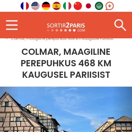
Tere tulemast
Kirdes
Grand Est
Colmar, maagiline perepuhkus 468 km kaugusel Pariisist
COLMAR, MAAGILINE
PEREPUHKUS 468 KM
KAUGUSEL PARIISIST