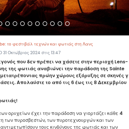
Barbe: το φεστιβάλ τεχνών και φωτιάς στη Λανς
31 Οκτώβριος 2024 στις 13:47
 γεγονός που δεν πρέπει να χάσετε στην περιοχή Lens-
έχνης της φωτιάς αναβιώνει την παράδοση της Sainte
 μετατρέποντας πρώην χώρους εξόρυξης σε σκηνές γ
σεις. Απολαύστε το από τις 6 έως τις 8 Δεκεμβρίου
φωτιάς!
ή των ορυχείων έχει την παράδοση να γιορτάζει κάθε
4
άτη των πυροσβεστών, των πυροτεχνουργών και των
αντιμετωπίσουν τους κινδύνους της φωτιάς και των