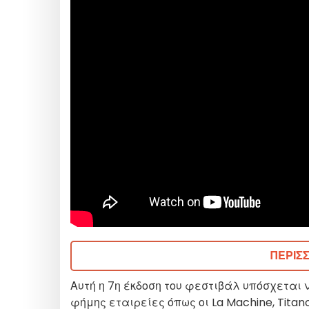
ΠΕΡΙΣ
Αυτή η 7η έκδοση του φεστιβάλ υπόσχεται ν
φήμης εταιρείες όπως οι La Machine, Tita