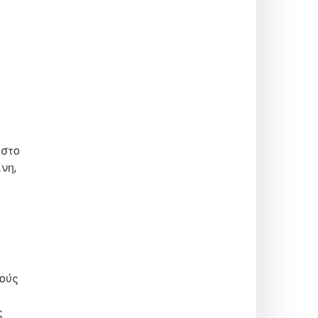
 στο
νη,
κούς
α
ς