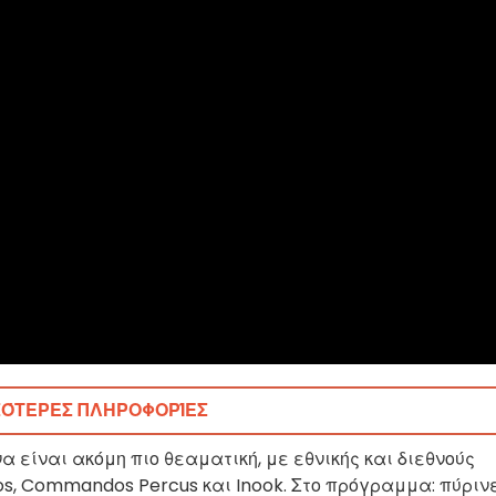
ΣΌΤΕΡΕΣ ΠΛΗΡΟΦΟΡΊΕΣ
α είναι ακόμη πιο θεαματική, με εθνικής και διεθνούς
nos, Commandos Percus και Inook. Στο πρόγραμμα: πύριν