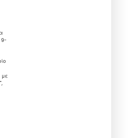
ια
 9-
οίο
υ με
,