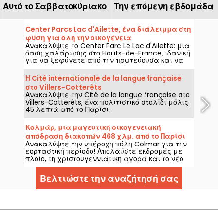
Αυτό το Σαββατοκύριακο
Την επόμενη εβδομάδα
Center Parcs Lac d'Ailette, ένα διάλειμμα στη
φύση για όλη την οικογένεια
Ανακαλύψτε το Center Parc Le Lac d'Ailette: μια
όαση χαλάρωσης στο Hauts-de-France, ιδανική
για να ξεφύγετε από την πρωτεύουσα και να
απολαύσετε τη φύση.
Η Cité internationale de la langue française
στο Villers-Cotterêts
Ανακαλύψτε την Cité de la langue française στο
Villers-Cotterêts, ένα πολιτιστικό στολίδι μόλις
45 λεπτά από το Παρίσι.
Κολμάρ, μια μαγευτική οικογενειακή
απόδραση διακοπών 468 χλμ. από το Παρίσι
Ανακαλύψτε την υπέροχη πόλη Colmar για την
εορταστική περίοδο! Απολαύστε εκδρομές με
πλοίο, τη χριστουγεννιάτικη αγορά και το νέο
ξενοδοχείο Esquisse, που θα ανοίξει το 2023.
Βελτιώστε την αναζήτησή σας