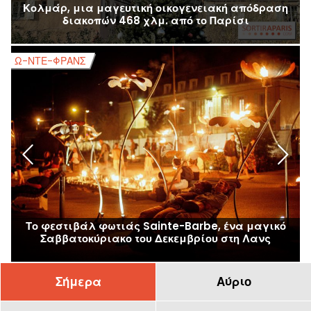
Κολμάρ, μια μαγευτική οικογενειακή απόδραση
διακοπών 468 χλμ. από το Παρίσι
Ω-ΝΤΕ-ΦΡΑΝΣ
Ω
Το φεστιβάλ φωτιάς Sainte-Barbe, ένα μαγικό
Σαββατοκύριακο του Δεκεμβρίου στη Λανς
Σήμερα
Αύριο