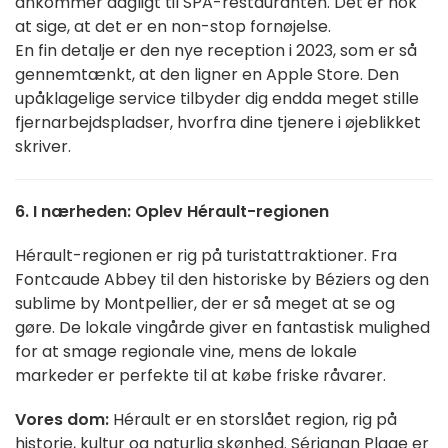
ankommer dagligt til SPA-restauranten. Det er nok
at sige, at det er en non-stop fornøjelse.
En fin detalje er den nye reception i 2023, som er så
gennemtænkt, at den ligner en Apple Store. Den
upåklagelige service tilbyder dig endda meget stille
fjernarbejdspladser, hvorfra dine tjenere i øjeblikket
skriver.
6. I nærheden: Oplev Hérault-regionen
Hérault-regionen er rig på turistattraktioner. Fra
Fontcaude Abbey til den historiske by Béziers og den
sublime by Montpellier, der er så meget at se og
gøre. De lokale vingårde giver en fantastisk mulighed
for at smage regionale vine, mens de lokale
markeder er perfekte til at købe friske råvarer.
Vores dom:
Hérault er en storslået region, rig på
historie, kultur og naturlig skønhed. Sérignan Plage er