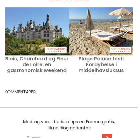
Blois, Chambord og Fleur
Plage Palace test:
de Loire: en
Fordybelse i
O
gastronomisk weekend
middelhavsluksus
to timer fra Paris
KOMMENTARER
Modtag vores bedste tips en France gratis,
tilmelding nedenfor: