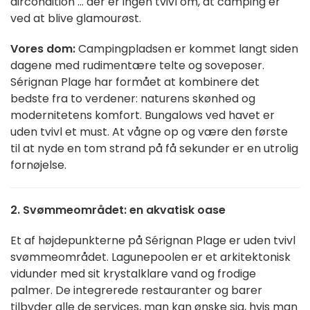
aircondition ... der er ingen tvivl om, at camping er
ved at blive glamourøst.
Vores dom:
Campingpladsen er kommet langt siden
dagene med rudimentære telte og soveposer.
Sérignan Plage har formået at kombinere det
bedste fra to verdener: naturens skønhed og
modernitetens komfort. Bungalows ved havet er
uden tvivl et must. At vågne op og være den første
til at nyde en tom strand på få sekunder er en utrolig
fornøjelse.
2. Svømmeområdet: en akvatisk oase
Et af højdepunkterne på Sérignan Plage er uden tvivl
svømmeområdet. Lagunepoolen er et arkitektonisk
vidunder med sit krystalklare vand og frodige
palmer. De integrerede restauranter og barer
tilbyder alle de services, man kan ønske sig, hvis man