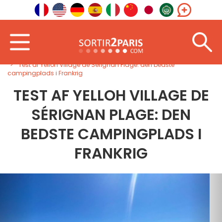
Velkommen
Sydvest
Occitanien
Test af Yelloh Village de Sérignan Plage: den bedste
campingplads i Frankrig
TEST AF YELLOH VILLAGE DE
SÉRIGNAN PLAGE: DEN
BEDSTE CAMPINGPLADS I
FRANKRIG