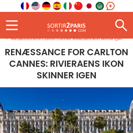
Velkommen
Sydøst
Provence-Alpes-Côte d’Azur
Renæssance for Carlton Cannes: Rivieraens ikon skinner igen
RENÆSSANCE FOR CARLTON
CANNES: RIVIERAENS IKON
SKINNER IGEN