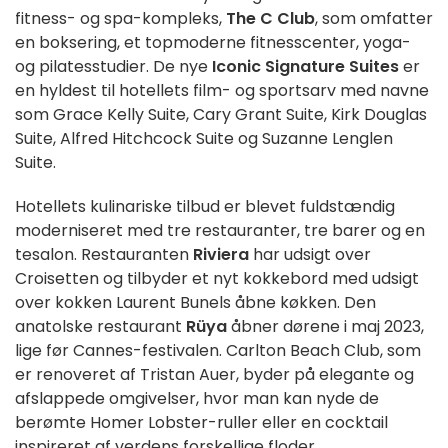
fitness- og spa-kompleks,
The C Club
, som omfatter
en boksering, et topmoderne fitnesscenter, yoga-
og pilatesstudier. De nye
Iconic Signature Suites
er
en hyldest til hotellets film- og sportsarv med navne
som Grace Kelly Suite, Cary Grant Suite, Kirk Douglas
Suite, Alfred Hitchcock Suite og Suzanne Lenglen
Suite.
Hotellets kulinariske tilbud er blevet fuldstændig
moderniseret med tre restauranter, tre barer og en
tesalon. Restauranten
Riviera
har udsigt over
Croisetten og tilbyder et nyt kokkebord med udsigt
over kokken Laurent Bunels åbne køkken. Den
anatolske restaurant
Rüya
åbner dørene i maj 2023,
lige før Cannes-festivalen. Carlton Beach Club, som
er renoveret af Tristan Auer, byder på elegante og
afslappede omgivelser, hvor man kan nyde de
berømte Homer Lobster-ruller eller en cocktail
inspireret af verdens forskellige floder.