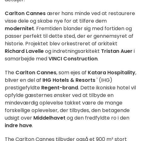
Carlton Cannes
ærer hans minde ved at restaurere
visse dele og skabe nye for at tilføre dem
modernitet
. Fremtiden blander sig med fortiden og
passer perfekt til dette sted, der er gennemsyret af
historie. Projektet blev orkestreret af arkitekt
Richard Lavelle
og indretningsarkitekt
Tristan Auer
i
samarbejde med
VINCI Construction
.
The
Carlton Cannes
, som ejes af
Katara Hospitality
,
bliver en del af
IHG Hotels & Resorts
' (IHG)
prestigefyldte
Regent-brand
. Dette ikoniske hotel vil
opfylde gæsternes ønsker ved at tilbyde en
mindeværdig oplevelse takket være de mange
forskellige oplevelser, der tilbydes, den betagende
udsigt over
Middelhavet
og den fredfyldte ro i den
indre have
.
The Carlton Cannes tilbyder også et 900 m² stort