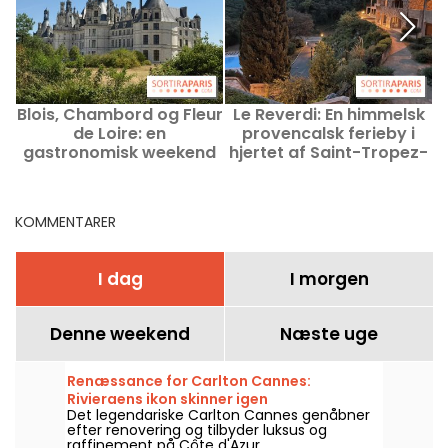
Blois, Chambord og Fleur
Le Reverdi: En himmelsk
B
de Loire: en
provencalsk ferieby i
gastronomisk weekend
hjertet af Saint-Tropez-
to timer fra Paris
bugten!
KOMMENTARER
I dag
I morgen
Denne weekend
Næste uge
Renæssance for Carlton Cannes:
Rivieraens ikon skinner igen
Det legendariske Carlton Cannes genåbner
efter renovering og tilbyder luksus og
raffinement på Côte d'Azur.