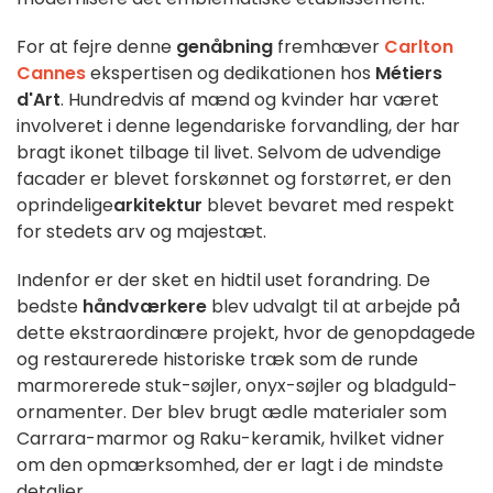
For at fejre denne
genåbning
fremhæver
Carlton
Cannes
ekspertisen og dedikationen hos
Métiers
d'Art
. Hundredvis af mænd og kvinder har været
involveret i denne legendariske forvandling, der har
bragt ikonet tilbage til livet. Selvom de udvendige
facader er blevet forskønnet og forstørret, er den
oprindelige
arkitektur
blevet bevaret med respekt
for stedets arv og majestæt.
Indenfor er der sket en hidtil uset forandring. De
bedste
håndværkere
blev udvalgt til at arbejde på
dette ekstraordinære projekt, hvor de genopdagede
og restaurerede historiske træk som de runde
marmorerede stuk-søjler, onyx-søjler og bladguld-
ornamenter. Der blev brugt ædle materialer som
Carrara-marmor og Raku-keramik, hvilket vidner
om den opmærksomhed, der er lagt i de mindste
detaljer.