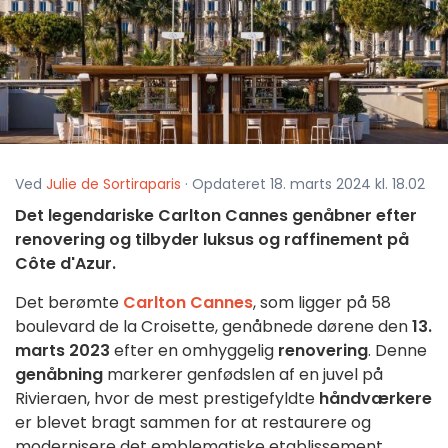
Ved
Julie de Sortiraparis
· Opdateret 18. marts 2024 kl. 18.02
Det legendariske Carlton Cannes genåbner efter
renovering og tilbyder luksus og raffinement på
Côte d'Azur.
Det berømte
Carlton Cannes
, som ligger på 58
boulevard de la Croisette, genåbnede dørene den
13.
marts 2023
efter en omhyggelig
renovering
. Denne
genåbning
markerer genfødslen af en juvel på
Rivieraen, hvor de mest prestigefyldte
håndværkere
er blevet bragt sammen for at restaurere og
modernisere det emblematiske etablissement.