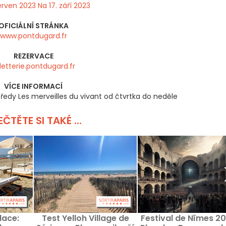
erven 2023 Na 17. září 2023
OFICIÁLNÍ STRÁNKA
www.pontdugard.fr
REZERVACE
lletterie.pontdugard.fr
VÍCE INFORMACÍ
ředy Les merveilles du vivant od čtvrtka do neděle
ČTĚTE SI TAKÉ ...
lace:
Test Yelloh Village de
Festival de Nîmes 20