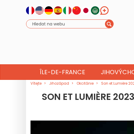
NOVÁ AK
ÎLE-DE-FRANCE
JIHOVÝCH
Vítejte
Jihozápad
Okcitánie
Son et Lumière 20
SON ET LUMIÈRE 202