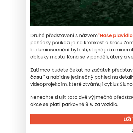
Druhé představení s názvem
"Naše plavidlo
pohádky poukazuje na křehkost a krásu Země.
bioluminiscenční bytosti, stejně jako minerá
oblouky mostu. Koná se v pondělí, úterý a ve
Zatímco budete čekat na začátek představe
času
" a nabídne jedinečný pohled na detail
videoprojekcím, které ztvárňují cyklus Slunc
Nenechte si ujít tato dvě výjimečná předsta
akce se platí parkovné 9 € za vozidlo.
UŽ