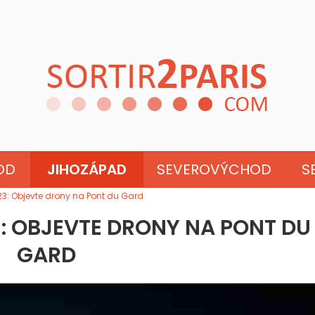
VITÁNIE
OD
JIHOZÁPAD
SEVEROVÝCHOD
S
23: Objevte drony na Pont du Gard
3: OBJEVTE DRONY NA PONT DU
GARD