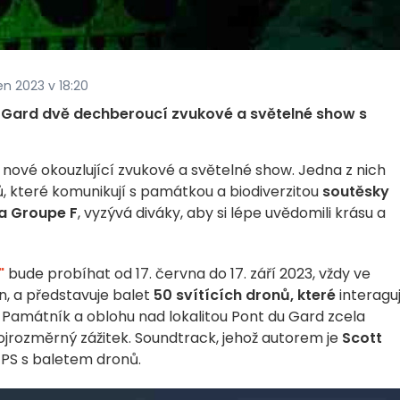
en 2023 v 18:20
u Gard dvě dechberoucí zvukové a světelné show s
 nové okouzlující zvukové a světelné show. Jedna z nich
 které komunikují s památkou a biodiverzitou
soutěsky
a Groupe F
, vyzývá diváky, aby si lépe uvědomili krásu a
"
bude probíhat od 17. června do 17. září 2023, vždy ve
in, a představuje balet
50 svítících dronů, které
interaguj
 Památník a oblohu nad lokalitou Pont du Gard zcela
jrozměrný zážitek. Soundtrack, jehož autorem je
Scott
GPS s baletem dronů.