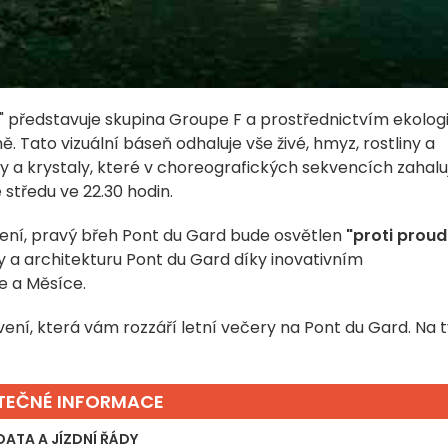
" představuje skupina Groupe F a prostřednictvím ekolog
 Tato vizuální báseň odhaluje vše živé, hmyz, rostliny a
ly a krystaly, které v choreografických sekvencích zahalu
 středu ve 22.30 hodin.
ní, pravý břeh Pont du Gard bude osvětlen
"proti prou
y a architekturu Pont du Gard díky inovativním
e a Měsíce.
vení, která vám rozzáří letní večery na Pont du Gard. Na 
ITEČNÉ INFORMACE
DATA A JÍZDNÍ ŘÁDY