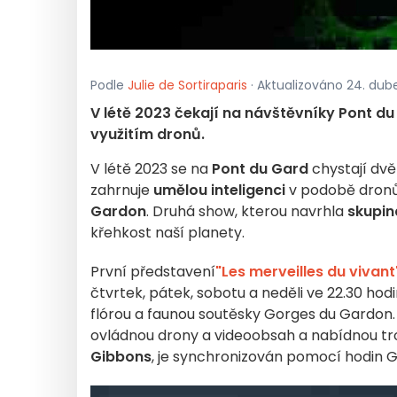
Podle
Julie de Sortiraparis
· Aktualizováno 24. dub
V létě 2023 čekají na návštěvníky Pont d
využitím dronů.
V létě 2023 se na
Pont du Gard
chystají dvě
zahrnuje
umělou inteligenci
v podobě dronů,
Gardon
. Druhá show, kterou navrhla
skupin
křehkost naší planety.
První představení
"Les merveilles du vivant
čtvrtek, pátek, sobotu a neděli ve 22.30 hod
flórou a faunou soutěsky Gorges du Gardon.
ovládnou drony a videoobsah a nabídnou tro
Gibbons
, je synchronizován pomocí hodin 