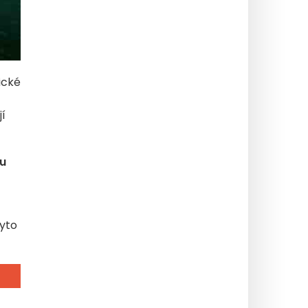
ické
jí
du
tyto