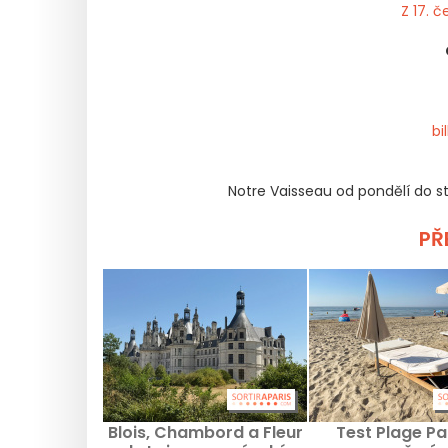
Z 17. č
bi
Notre Vaisseau od pondělí do st
PŘE
Blois, Chambord a Fleur
Test Plage Pa