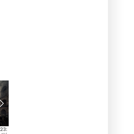
23:
Útěk mezi Camargue a