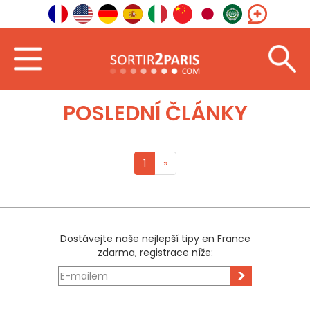
Vítejte
Severozápad
Země Loiry
POSLEDNÍ ČLÁNKY
1
»
Dostávejte naše nejlepší tipy en France
zdarma, registrace níže:
>