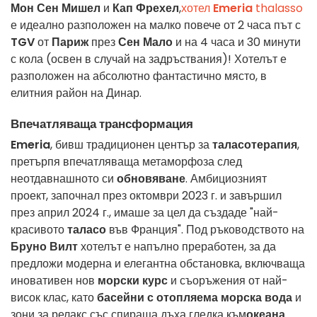
Мон Сен Мишел
и
Кап Фрехел
,
хотел
Emeria
thalasso
е идеално разположен на малко повече от 2 часа път с
TGV
от
Париж
през
Сен Мало
и на 4 часа и 30 минути
с кола (освен в случай на задръствания)! Хотелът е
разположен на абсолютно фантастично място, в
елитния район на Динар.
Впечатляваща трансформация
Emeria
, бивш традиционен център за
таласотерапия
,
претърпя впечатляваща метаморфоза след
неотдавнашното си
обновяване
. Амбициозният
проект, започнал през октомври 2023 г. и завършил
през април 2024 г., имаше за цел да създаде "най-
красивото
таласо
във Франция". Под ръководството на
Бруно Вилт
хотелът е напълно преработен, за да
предложи модерна и елегантна обстановка, включваща
иновативен нов
морски курс
и съоръжения от най-
висок клас, като
басейни с отопляема морска вода
и
зони за релакс със спираща дъха гледка към
океана
.