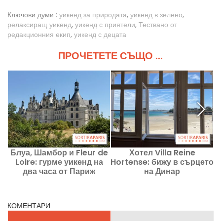
Ключови думи :
уикенд за природата
,
уикенд в зелено
,
релаксиращ уикенд
,
уикенд с приятели
,
Тествано от
редакционния екип
,
уикенд с децата
ПРОЧЕТЕТЕ СЪЩО ...
Блуа, Шамбор и Fleur de
Хотел Villa Reine
Б
Loire: гурме уикенд на
Hortense: бижу в сърцето
два часа от Париж
на Динар
КОМЕНТАРИ