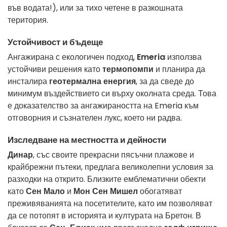
във водата!), или за тихо четене в разкошната
територия.
Устойчивост и бъдеще
Ангажирана с екологичен подход,
Emeria
използва
устойчиви решения като
термопомпи
и планира да
инсталира
геотермална енергия
, за да сведе до
минимум въздействието си върху околната среда. Това
е доказателство за ангажираността на Emeria към
отговорния и съзнателен лукс, което ни радва.
Изследване на местността и дейности
Динар
, със своите прекрасни пясъчни плажове и
крайбрежни пътеки, предлага великолепни условия за
разходки на открито. Близките емблематични обекти
като
Сен Мало
и
Мон Сен Мишел
обогатяват
преживяванията на посетителите, като им позволяват
да се потопят в историята и културата на Бретон. В