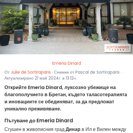
<
>
Emeria Dinard
От
Julie de Sortiraparis
· Снимки от Pascal de Sortiraparis ·
Актуализирано 21 май 2024г. в 13:12ч.
Открийте Emeria Dinard, луксозно убежище на
благополучието в Бретан, където таласотерапията
и иновациите се обединяват, за да предложат
уникално преживяване.
Пътуване до Emeria Dinard
Сгушен в живописния град
Динар
в Ил е Вилен между