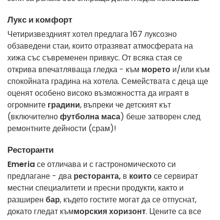
Лукс и комфорт
Четиризвездният хотел предлага 167 луксозно
обзаведени стаи, които отразяват атмосферата на
хижа със съвременен привкус. От всяка стая се
открива впечатляваща гледка - към
морето
и/или към
спокойната градина на хотела. Семействата с деца ще
оценят особено високо възможността да играят в
огромните
градини
, въпреки че детският кът
(включително
футболна маса
) беше затворен след
ремонтните дейности (срам)!
Ресторанти
Emeria
се отличава и с гастрономическото си
предлагане - два
ресторанта,
в
които
се сервират
местни специалитети и пресни продукти, както и
разширен
бар
, където гостите могат да се отпуснат,
докато гледат към
морския хоризонт
. Цените са все