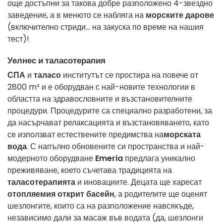
още достъпни за такова добре разположено 4-звездно
заведение, а в менюто се набляга на
морските дарове
(включително стриди... на закуска по време на нашия
тест)!
Уелнес и таласотерапия
СПА
и
таласо
институтът се простира на повече от
2800 m² и е оборудван с най-новите технологии в
областта на здравословните и възстановителните
процедури. Процедурите са специално разработени, за
да насърчават релаксацията и възстановяването, като
се използват естествените предимства на
морската
вода
. С напълно обновените си пространства и най-
модерното оборудване
Emeria
предлага уникално
преживяване, което съчетава традицията на
таласотерапията
и иновациите. Децата ще харесат
отопляемия открит басейн
, а родителите ще оценят
шезлонгите, които са на разположение навсякъде,
независимо дали за масаж във водата (да, шезлонги