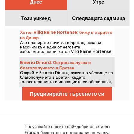
Днес
Утре
Този уикенд
Следващата седмица
Хотел Villa Reine Hortense: бижу в сърцето
на Динар
Ако планирате почивка в Бретан, нека ви
насочим към една от неговите
забележителности: хотел Villa Reine Hortense.
Сгушен край морето в Бретан, само на 4 часа
път с кола от Париж, хотелът предлага
Emeria Dinard: Остров на лукса и
истинско бягство в една от най-живописните
благополучието в Бретан
части на Франция: Динар!
Открийте Emeria Dinard, луксозно убежище на
благополучието в Бретан, където
таласотерапията и иновациите се обединяват,
за да предложат уникално преживяване.
Прецизирайте търсенето си
Получавайте нашите най-добри съвети en