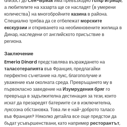
близост до
Сен-Бриак
има превъзходно
голф игрище
,
а любителите на хазарта ще се насладят (в умерени
количества) на многобройните
казина
в района.
Специално трябва да се отбележат
морските
екскурзии
и откриването на необикновените жилища в
Динар, наследени от английското присъствие в
региона.
Заключение
Emeria Dinard
представлява възраждането на
таласотерапията
във Франция, предлагайки
перфектно съчетание на лукс, благополучие и
уважение към околната среда. Превръщането му в
първокласно заведение на
Изумрудения бряг
го
превръща в задължителна дестинация за тези, които
искат да презаредят батериите си в изключителна,
луксозна обстановка. Това ли е най-доброто таласо
във Франция? Няколко детайла все още предстои да
бъдат усъвършенствани, като например
ресторантът
,