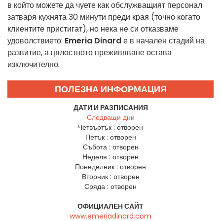
в който можете да чуете как обслужващият персонал
затваря кухнята 30 минути преди края (точно когато
клиентите пристигат), но нека не си отказваме
удоволствието:
Emeria Dinard
е в начален стадий на
развитие, а цялостното преживяване остава
изключително.
ПОЛЕЗНА ИНФОРМАЦИЯ
ДАТИ И РАЗПИСАНИЯ
Следващи дни
Четвъртък :
отворен
Петък :
отворен
Събота :
отворен
Неделя :
отворен
Понеделник :
отворен
Вторник :
отворен
Сряда :
отворен
ОФИЦИАЛЕН САЙТ
www.emeriadinard.com