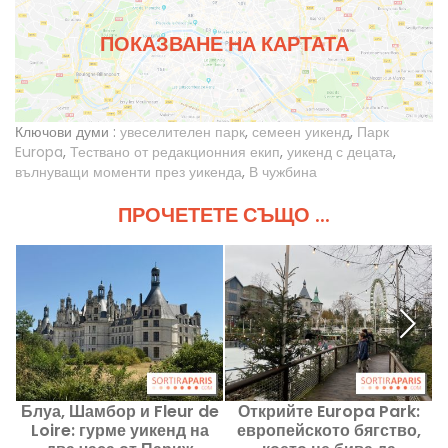
ПОКАЗВАНЕ НА КАРТАТА
Ключови думи :
увеселителен парк
,
семеен уикенд
,
Парк
Europa
,
Тествано от редакционния екип
,
уикенд с децата
,
вълнуващи моменти през уикенда
,
В чужбина
ПРОЧЕТЕТЕ СЪЩО ...
Блуа, Шамбор и Fleur de
Открийте Europa Park:
Loire: гурме уикенд на
европейското бягство,