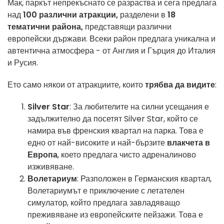
Мак, паркът непрекъснато се разраства и сега предлага
над
100 различни атракции,
разделени в
18
тематични района,
представящи различни
европейски държави. Всеки район предлага уникална и
автентична атмосфера - от Англия и Гърция до Италия
и Русия.
Ето само някои от атракциите, които
трябва да видите
:
Silver Star
: За любителите на силни усещания е
задължително да посетят Silver Star, който се
намира във френския квартал на парка. Това е
едно от най-високите и най-бързите
влакчета в
Европа
, което предлага чисто адреналиново
изживяване.
Волетариум
: Разположен в Германския квартал,
Волетариумът е приключение с летателен
симулатор, който предлага завладяващо
преживяване из европейските пейзажи. Това е