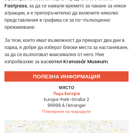
Fastpass
, за да се намали времето за чакане за някои
атракции, и е препоръчително да включите няколко
представления в графика си за по-пълноценно
преживяване.
За тези, които имат възможност да прекарат два дни в
парка, е добре да изберат близки места за настаняване,
за да се възползват максимално от него. Ние
изпробвахме за вас
хотел Krønasår Museum
.
ПОЛЕЗНА ИНФОРМАЦИЯ
МЯСТО
Парк Europa
Europa-Park-Straße 2
99999
À l'étranger
Планиране на маршрути