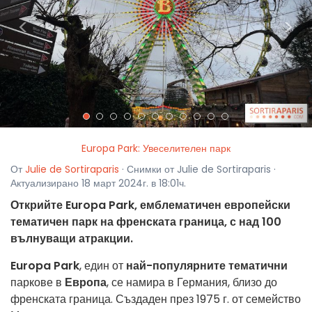
<
>
Europa Park: Увеселителен парк
От
Julie de Sortiraparis
· Снимки от Julie de Sortiraparis ·
Актуализирано 18 март 2024г. в 18:01ч.
Открийте Europa Park, емблематичен европейски
тематичен парк на френската граница, с над 100
вълнуващи атракции.
Europa Park
, един от
най-популярните тематични
паркове в
Европа
, се намира в Германия, близо до
френската граница. Създаден през 1975 г. от семейство