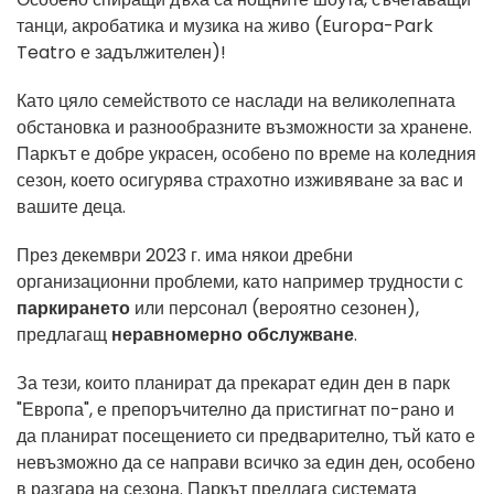
танци, акробатика и музика на живо (Europa-Park
Teatro е задължителен)!
Като цяло семейството се наслади на великолепната
обстановка и разнообразните възможности за хранене.
Паркът е добре украсен, особено по време на коледния
сезон, което осигурява страхотно изживяване за вас и
вашите деца.
През декември 2023 г. има някои дребни
организационни проблеми, като например трудности с
паркирането
или персонал (вероятно сезонен),
предлагащ
неравномерно обслужване
.
За тези, които планират да прекарат един ден в парк
"Европа", е препоръчително да пристигнат по-рано и
да планират посещението си предварително, тъй като е
невъзможно да се направи всичко за един ден, особено
в разгара на сезона. Паркът предлага системата