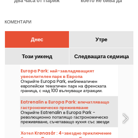
два часа от Париж
което не бива да
пропускате!
КОМЕНТАРИ
Днес
Утре
Този уикенд
Следващата седмица
Europa Park: най-завладяващият
увеселителен парк в Европа
Открийте Europa Park, емблематичен
европейски тематичен парк на френската
граница, с над 100 вълнуващи атракции.
Eatrenalin в Europa Park: впечатляващо
гастрономическо преживяване
Открийте Eatrenalin в Europa Park -
революционно потапящо гастрономическо
преживяване, съчетаващо кухня със звезди
Мишлен и сетивно потапяне.
Хотел Krønasår : 4-звездно приключение