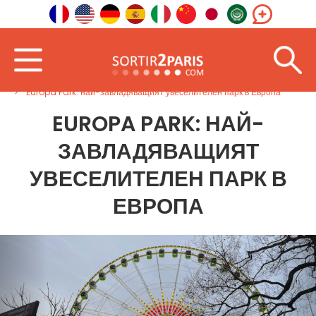
Добре дошли
В чужбина
Източна Европа
Europa Park: най-завладяващият увеселителен парк в Европа
EUROPA PARK: НАЙ-
ЗАВЛАДЯВАЩИЯТ
УВЕСЕЛИТЕЛЕН ПАРК В
ЕВРОПА