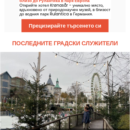
близо до Рулантика в парк Европа
Открийте хотел Krønasår - уникално място,
вдъхновено от природонаучен музей, в близост
до водния парк Rulantica в Германия.
Прецизирайте търсенето си
ПОСЛЕДНИТЕ ГРАДСКИ СЛУЖИТЕЛИ