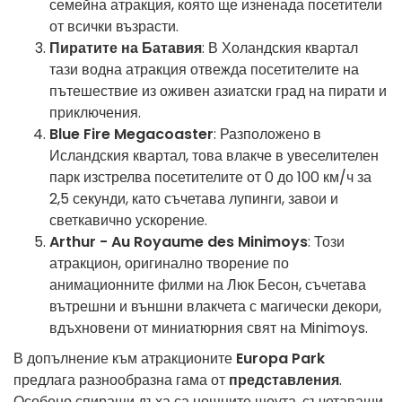
семейна атракция, която ще изненада посетители
от всички възрасти.
Пиратите на Батавия
: В Холандския квартал
тази водна атракция отвежда посетителите на
пътешествие из оживен азиатски град на пирати и
приключения.
Blue Fire Megacoaster
: Разположено в
Исландския квартал, това влакче в увеселителен
парк изстрелва посетителите от 0 до 100 км/ч за
2,5 секунди, като съчетава лупинги, завои и
светкавично ускорение.
Arthur - Au Royaume des Minimoys
: Този
атракцион, оригинално творение по
анимационните филми на Люк Бесон, съчетава
вътрешни и външни влакчета с магически декори,
вдъхновени от миниатюрния свят на Minimoys.
В допълнение към атракционите
Europa Park
предлага разнообразна гама от
представления
.
Особено спиращи дъха са нощните шоута, съчетаващи