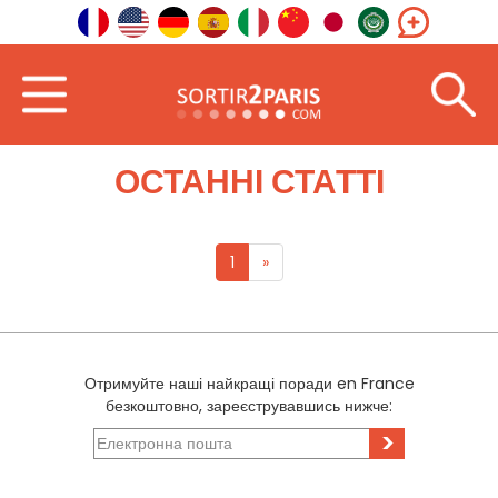
Вітати
За кордоном
Північна Африка
ОСТАННІ СТАТТІ
1
»
Отримуйте наші найкращі поради en France
безкоштовно, зареєструвавшись нижче:
>