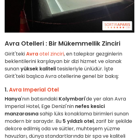
Avra Otelleri : Bir Mükemmellik Zinciri
Girit'teki
Avra
otel zinciri
, en talepkar gezginlerin
beklentilerini karşılayan bir dizi hizmet ve olanak
sunan
yüksek kaliteli
tesisleriyle ünlüdür. İşte
Girit'teki başlıca Avra otellerine genel bir bakış:
1.
Avra Imperial Otel
Hanya
'nın batısındaki
Kolymbari
'de yer alan Avra
Imperial Hotel, Ege Denizi'nin
nefes kesici
manzarasına
sahip lüks konaklama birimleri sunan
modern bir saraydır. Bu
5 yıldızlı otel
, zarif bir şekilde
dekore edilmiş oda ve süitler, muhteşem yüzme
havuzları, dünya standartlarında bir spa ve kaliteli