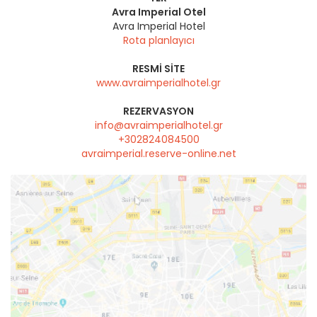
Avra Imperial Otel
Avra Imperial Hotel
Rota planlayıcı
RESMI SITE
www.avraimperialhotel.gr
REZERVASYON
info@avraimperialhotel.gr
+302824084500
avraimperial.reserve-online.net