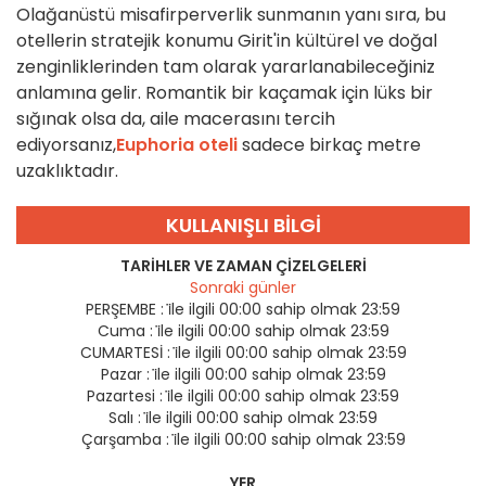
Olağanüstü misafirperverlik sunmanın yanı sıra, bu
otellerin stratejik konumu Girit'in kültürel ve doğal
zenginliklerinden tam olarak yararlanabileceğiniz
anlamına gelir. Romantik bir kaçamak için lüks bir
sığınak olsa da, aile macerasını tercih
ediyorsanız,
Euphoria oteli
sadece birkaç metre
uzaklıktadır.
KULLANIŞLI BILGI
TARIHLER VE ZAMAN ÇIZELGELERI
Sonraki günler
PERŞEMBE :
i̇le ilgili 00:00 sahip olmak 23:59
Cuma :
i̇le ilgili 00:00 sahip olmak 23:59
CUMARTESİ :
i̇le ilgili 00:00 sahip olmak 23:59
Pazar :
i̇le ilgili 00:00 sahip olmak 23:59
Pazartesi :
i̇le ilgili 00:00 sahip olmak 23:59
Salı :
i̇le ilgili 00:00 sahip olmak 23:59
Çarşamba :
i̇le ilgili 00:00 sahip olmak 23:59
YER