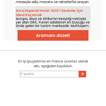
mirasıyla ada, macera ve rahatlama arayan
gezginlerin tercih ettiği bir destinasyondur.
Avra Imperial Hotel: Girit'i Sevenler İçin
İdeal Kaçamak
Avrupa, Asya ve Afrika'nın kesiştiği noktada
yer alan Girit, Yunan adalarının en büyüğü ve
önde gelen bir turizm merkezidir. Muhteşem
plajları, büyüleyici arkeolojik alanları ve
görkemli dağlarıyla tanınan Girit,
Aramanı düzelt
ziyaretçilerine eşsiz bir deneyim
sunmaktadır. Mevcut çok sayıda konaklama
seçeneği arasında Avra otelleri lüks,
misafirperverlik ve olağanüstü konumlarıyla
öne çıkmaktadır.
En iyi ipuçlarımızı en France ücretsiz olarak
alın, aşağıdan kaydolun:
>