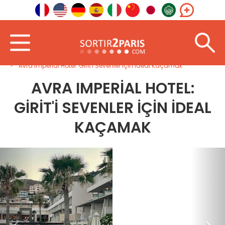
Hoş geldin
Yurtdışında
Güney Avrupa
Avra Imperial Hotel: Girit'i Sevenler İçin İdeal Kaçamak
AVRA IMPERIAL HOTEL:
GIRIT'I SEVENLER İÇIN İDEAL
KAÇAMAK