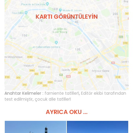
KARTI GÖRÜNTÜLEYIN
Anahtar Kelimeler :
farniente tati̇lleri̇
,
Editör ekibi tarafından
test edilmiştir
,
çocuk ai̇le tati̇lleri̇
AYRICA OKU ...