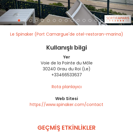
Le Spinaker (Port Camargue'de otel-restoran-marina)
Kullanışlı bilgi
Yer
Voie de la Pointe du Môle
30240 Grau du Roi (Le)
+33466533637
Rota planlayıcı
Web Sitesi
https://www.spinaker.com/contact
GEÇMIŞ ETKINLIKLER