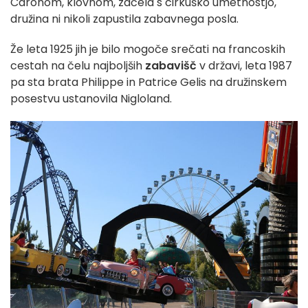
Caronom, klovnom, začela s cirkuško umetnostjo,
družina ni nikoli zapustila zabavnega posla.
Že leta 1925 jih je bilo mogoče srečati na francoskih
cestah na čelu najboljših
zabavišč
v državi, leta 1987
pa sta brata Philippe in Patrice Gelis na družinskem
posestvu ustanovila Nigloland.