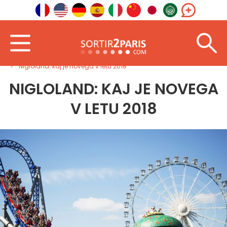
Dobrodošli
Severo-vzhod
Grand Est
Nigloland: kaj je novega v letu 2018
NIGLOLAND: KAJ JE NOVEGA
V LETU 2018