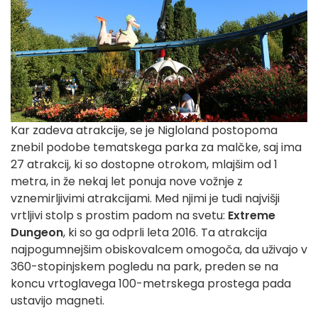
Kar zadeva atrakcije, se je Nigloland postopoma
znebil podobe tematskega parka za malčke, saj ima
27 atrakcij, ki so dostopne otrokom, mlajšim od 1
metra, in že nekaj let ponuja nove vožnje z
vznemirljivimi atrakcijami. Med njimi je tudi najvišji
vrtljivi stolp s prostim padom na svetu:
Extreme
Dungeon
, ki so ga odprli leta 2016. Ta atrakcija
najpogumnejšim obiskovalcem omogoča, da uživajo v
360-stopinjskem pogledu na park, preden se na
koncu vrtoglavega 100-metrskega prostega pada
ustavijo magneti.