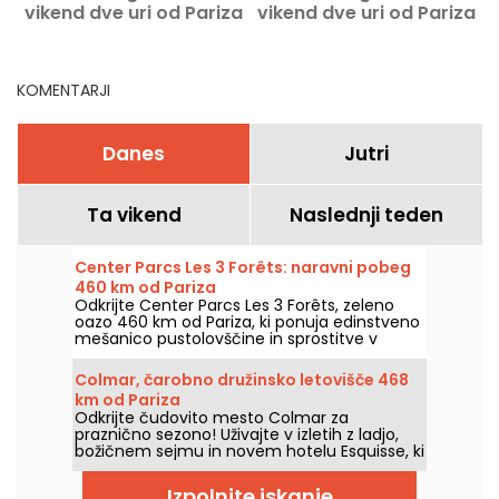
vikend dve uri od Pariza
vikend dve uri od Pariza
KOMENTARJI
Danes
Jutri
Ta vikend
Naslednji teden
Center Parcs Les 3 Forêts: naravni pobeg
460 km od Pariza
Odkrijte Center Parcs Les 3 Forêts, zeleno
oazo 460 km od Pariza, ki ponuja edinstveno
mešanico pustolovščine in sprostitve v
osrčju narave.
Colmar, čarobno družinsko letovišče 468
km od Pariza
Odkrijte čudovito mesto Colmar za
praznično sezono! Uživajte v izletih z ladjo,
božičnem sejmu in novem hotelu Esquisse, ki
bo odprt leta 2023.
Izpolnite iskanje