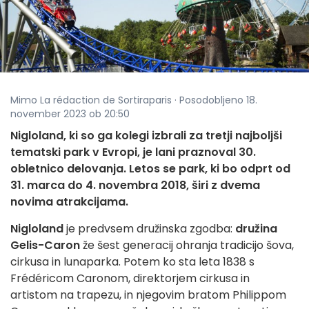
Mimo La rédaction de Sortiraparis · Posodobljeno 18.
november 2023 ob 20:50
Nigloland, ki so ga kolegi izbrali za tretji najboljši
tematski park v Evropi, je lani praznoval 30.
obletnico delovanja. Letos se park, ki bo odprt od
31. marca do 4. novembra 2018, širi z dvema
novima atrakcijama.
Nigloland
je predvsem družinska zgodba:
družina
Gelis-Caron
že šest generacij ohranja tradicijo šova,
cirkusa in lunaparka. Potem ko sta leta 1838 s
Frédéricom Caronom, direktorjem cirkusa in
artistom na trapezu, in njegovim bratom Philippom