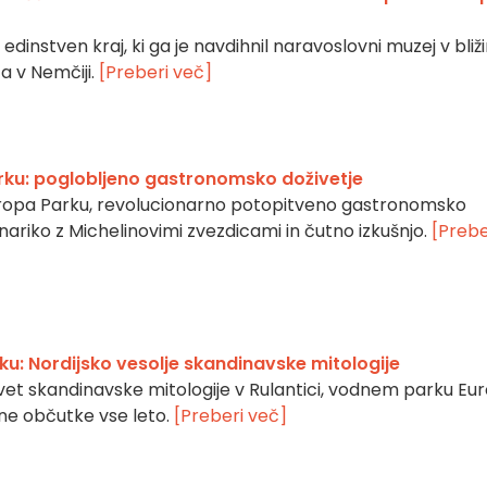
edinstven kraj, ki ga je navdihnil naravoslovni muzej v bliži
a v Nemčiji.
[Preberi več]
arku: poglobljeno gastronomsko doživetje
Europa Parku, revolucionarno potopitveno gastronomsko
linariko z Michelinovimi zvezdicami in čutno izkušnjo.
[Prebe
ku: Nordijsko vesolje skandinavske mitologije
 svet skandinavske mitologije v Rulantici, vodnem parku Eu
ene občutke vse leto.
[Preberi več]