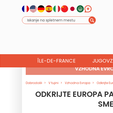
SEVERNA AFRIKA
ÎLE-DE-FRANCE
JUGOV
VZHODNA EVR
Dobrodošli
V tujini
Vzhodna Evropa
Odkrijte E
ODKRIJTE EUROPA PA
SME