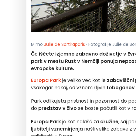
Mimo
Julie de Sortiraparis
· Fotografije Julie de So
Če iščete izjemno zabavno doživetje v Evr
park v mestu Rust v Nemčiji ponuja nepozab
evropske kulture.
Europa Park
je veliko več kot le
zabaviščni
vsakogar nekaj, od vznemirljivih
toboganov
Park odlikujeta pristnost in pozornost do pod
do
predstav v živo
se boste počutili kot v ra
Europa Park
je kot nalašč za
družine
, saj p
ljubitelji vznemirjenja
našli veliko zabave z 