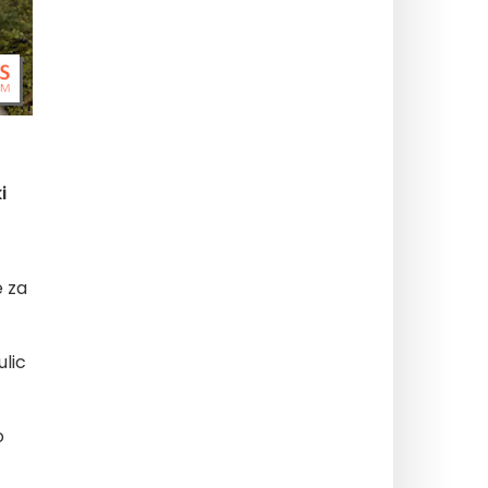
i
e za
ulic
o