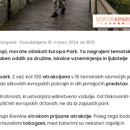
rtiraparis · Posodobljeno 18. marec 2024 ob 18:01
opi, morate obiskati Europa Park. Ta nagrajeni tematsk
en oddih za družine, iskalce vznemirjenja in ljubitelje
 park
. Z več kot 100
atrakcijami
v 18 tematskih območjih j
do slikovitih evropskih pokrajin in dih jemajočih
predstav
.
robnosti, ki ustvarjata edinstveno vzdušje. Od tlakovanih 
zličnih evropskih državah, ne da bi zapustili park.
onuja številne
otrokom prijazne
atrakcije
. Poleg tega bod
vrhunskimi
tobogani
, med katerimi so nekateri najvišji in