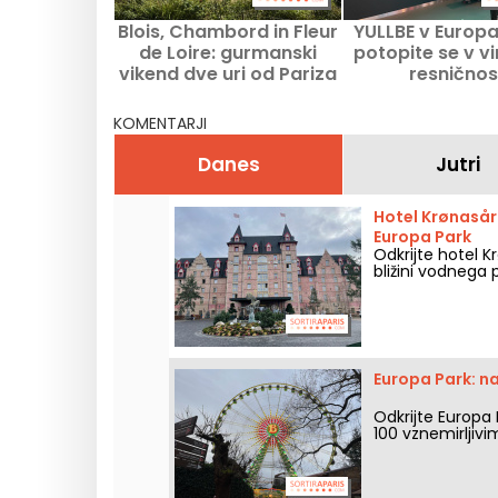
Blois, Chambord in Fleur
YULLBE v Europa
de Loire: gurmanski
potopite se v vi
vikend dve uri od Pariza
resničnos
KOMENTARJI
Danes
Jutri
Hotel Krønasår 
Europa Park
Odkrijte hotel K
bližini vodnega 
Europa Park: na
Odkrijte Europa 
100 vznemirljivim