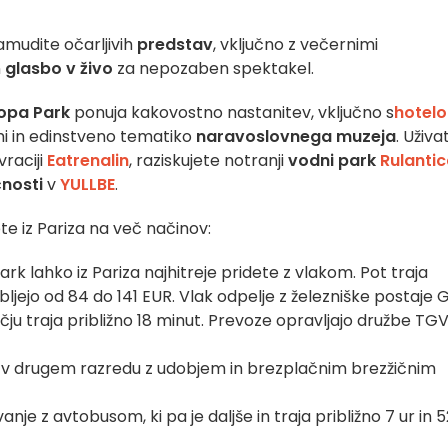
amudite očarljivih
predstav
, vključno z večernimi
n
glasbo v živo
za nepozaben spektakel.
opa Park
ponuja kakovostno nastanitev, vključno s
hotel
mi in edinstveno tematiko
naravoslovnega muzeja
. Uživa
vraciji
Eatrenalin
, raziskujete notranji
vodni park
Rulanti
čnosti
v
YULLBE
.
e iz Pariza na več načinov:
rk lahko iz Pariza najhitreje pridete z vlakom. Pot traja
ibljejo od 84 do 141 EUR. Vlak odpelje z železniške postaje 
čju traja približno 18 minut. Prevoze opravljajo družbe TG
 v drugem razredu z udobjem in brezplačnim brezžičnim
nje z avtobusom, ki pa je daljše in traja približno 7 ur in 5