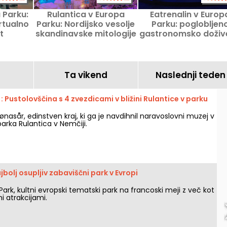
 Parku:
Rulantica v Europa
Eatrenalin v Europ
rtualno
Parku: Nordijsko vesolje
Parku: poglobljen
t
skandinavske mitologije
gastronomsko doživ
Ta vikend
Naslednji teden
: Pustolovščina s 4 zvezdicami v bližini Rulantice v parku
rønasår, edinstven kraj, ki ga je navdihnil naravoslovni muzej v
parka Rulantica v Nemčiji.
jbolj osupljiv zabaviščni park v Evropi
Park, kultni evropski tematski park na francoski meji z več kot
i atrakcijami.