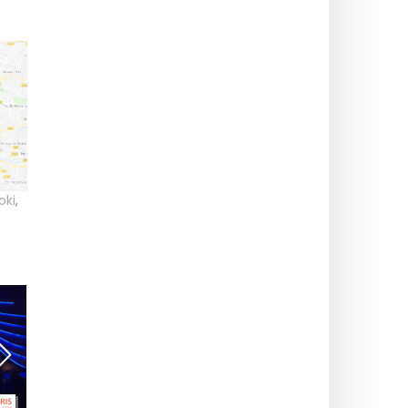
oki
,