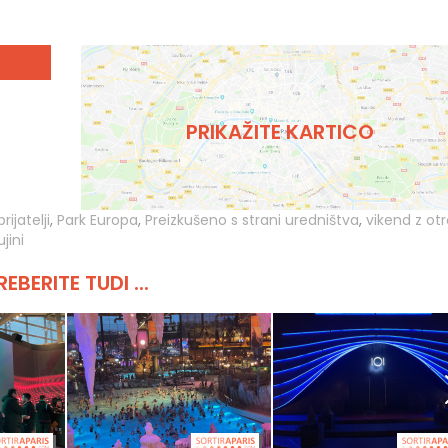
PRIKAŽITE KARTICO
rijatelji
,
Park Europa
,
Preizkušeno s strani uredništva
,
vikend z otr
ujini
REBERITE TUDI ...