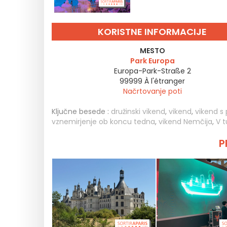
KORISTNE INFORMACIJE
MESTO
Park Europa
Europa-Park-Straße 2
99999
À l'étranger
Načrtovanje poti
Ključne besede :
družinski vikend
,
vikend
,
vikend s p
vznemirjenje ob koncu tedna
,
vikend Nemčija
,
V t
P