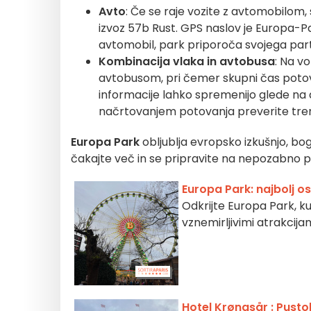
Avto
: Če se raje vozite z avtomobilom,
izvoz 57b Rust. GPS naslov je Europa-Par
avtomobil, park priporoča svojega part
Kombinacija vlaka in avtobusa
: Na v
avtobusom, pri čemer skupni čas potovan
informacije lahko spremenijo glede na d
načrtovanjem potovanja preverite tren
Europa Park
obljublja evropsko izkušnjo, bo
čakajte več in se pripravite na nepozabno p
Europa Park: najbolj os
Odkrijte Europa Park, ku
vznemirljivimi atrakcija
Hotel Krønasår : Pusto