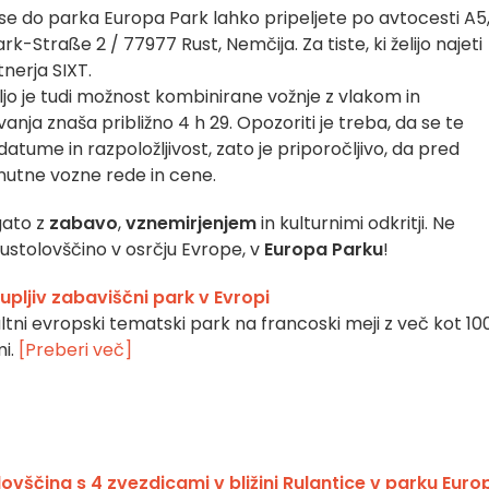
 se do parka Europa Park lahko pripeljete po avtocesti A5
k-Straße 2 / 77977 Rust, Nemčija. Za tiste, ki želijo najeti
nerja SIXT.
oljo je tudi možnost kombinirane vožnje z vlakom in
ja znaša približno 4 h 29. Opozoriti je treba, da se te
atume in razpoložljivost, zato je priporočljivo, da pred
utne vozne rede in cene.
gato z
zabavo
,
vznemirjenjem
in kulturnimi odkritji. Ne
ustolovščino v osrčju Evrope, v
Europa Parku
!
upljiv zabaviščni park v Evropi
ltni evropski tematski park na francoski meji z več kot 10
mi.
[Preberi več]
lovščina s 4 zvezdicami v bližini Rulantice v parku Euro