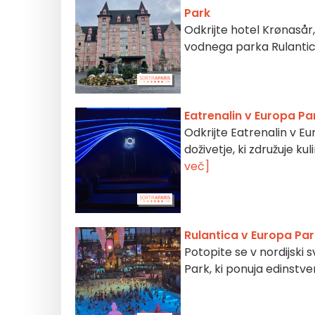
Park
Odkrijte hotel Krønasår, 
vodnega parka Rulantic
Eatrenalin v Europa P
Odkrijte Eatrenalin v 
doživetje, ki združuje ku
več]
Rulantica v Europa Par
Potopite se v nordijski
Park, ki ponuja edinstv