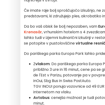
najhitrejši v Evropi.
Če imate raje bolj sproščujočo izkušnjo, ne z
predstavami, ki združujejo ples, akrobatiko i
Da bo vaš obisk še bolj nepozaben, vam
Eur
Krønasår
, vrhunskim hotelom s 4 zvezdica
lahko tudi v izjemni kulinarični izkušnji v resta
se potopite v pustolovščine
virtualne resni
Do pariškega parka Europa Park lahko pridet
Z
vlakom
: Do pariškega parka Europa Pa
približno 3 ure in 16 minut, cene pa se g
de l'Est v Parizu, potovanje pa v povpre
inOui, Sbg Bus in Swiss PostAuto.
TGV INOUI ponuja vozovnice od 49 EUR
internetom na vlaku.
Avtobus
: cenejša možnost je tudi potova
minut.