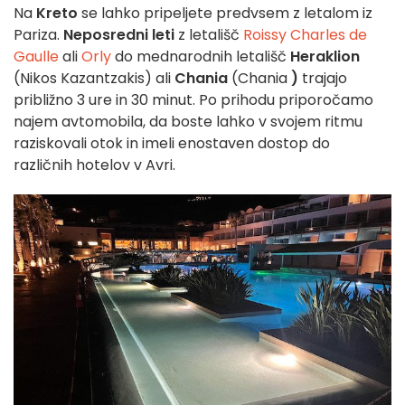
Na
Kreto
se lahko pripeljete predvsem z letalom iz
Pariza.
Neposredni leti
z letališč
Roissy Charles de
Gaulle
ali
Orly
do mednarodnih letališč
Heraklion
(Nikos Kazantzakis) ali
Chania
(Chania
)
trajajo
približno 3 ure in 30 minut. Po prihodu priporočamo
najem avtomobila, da boste lahko v svojem ritmu
raziskovali otok in imeli enostaven dostop do
različnih hotelov v Avri.