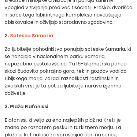
središče minojske civilizacije in ponuja zanimiv
vpogled v življenje pred več tisočletji. Freske, dvorišča
in sobe tega labirintnega kompleksa navdušujejo
obiskovalce in oživljajo starodavno zgodovino.
2.
Soteska Samaria
Za ljubitelje pohodništva ponujajo soteske Samaria, ki
se nahajajo v nacionalnem parku Samaria,
nepozabno pustolovščino. Ta 16-kilometrski pohod
skozi čudovito pokrajino gora, rek in gozdov vodi do
Libijskega morja. Zaradi raznolikosti rastlinskih in
živalskih vrst je ta pot za ljubitelje narave izjemno
doživetje.
3. Plaža Elafonissi
Elafonissi, ki velja za eno najlepših plaž na Kreti, je
znana po rožnatem pesku in turkiznem morju. Ta
plaža je kot nalašč za sproščujoč dan na soncu,