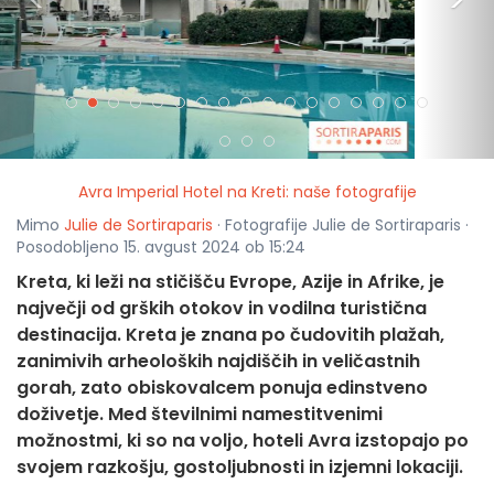
<
>
Avra Imperial Hotel na Kreti: naše fotografije
Mimo
Julie de Sortiraparis
· Fotografije Julie de Sortiraparis ·
Posodobljeno 15. avgust 2024 ob 15:24
Kreta, ki leži na stičišču Evrope, Azije in Afrike, je
največji od grških otokov in vodilna turistična
destinacija. Kreta je znana po čudovitih plažah,
zanimivih arheoloških najdiščih in veličastnih
gorah, zato obiskovalcem ponuja edinstveno
doživetje. Med številnimi namestitvenimi
možnostmi, ki so na voljo, hoteli Avra izstopajo po
svojem razkošju, gostoljubnosti in izjemni lokaciji.