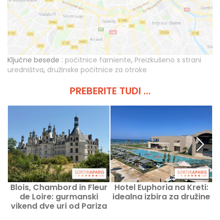
Ključne besede :
počitnice farniente
,
Preizkušeno s strani
uredništva
,
družinske počitnice za otroke
PREBERITE TUDI ...
Blois, Chambord in Fleur
Hotel Euphoria na Kreti:
B
de Loire: gurmanski
idealna izbira za družine
vikend dve uri od Pariza
v