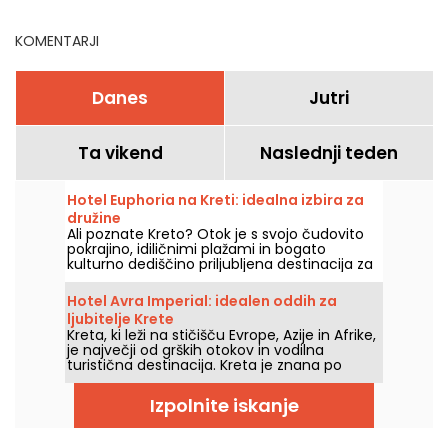
KOMENTARJI
Danes
Jutri
Ta vikend
Naslednji teden
Hotel Euphoria na Kreti: idealna izbira za
družine
Ali poznate Kreto? Otok je s svojo čudovito
pokrajino, idiličnimi plažami in bogato
kulturno dediščino priljubljena destinacija za
popotnike, ki iščejo pustolovščine in
sprostitev.
Hotel Avra Imperial: idealen oddih za
ljubitelje Krete
Kreta, ki leži na stičišču Evrope, Azije in Afrike,
je največji od grških otokov in vodilna
turistična destinacija. Kreta je znana po
čudovitih plažah, zanimivih arheoloških
najdiščih in veličastnih gorah, zato
Izpolnite iskanje
obiskovalcem ponuja edinstveno doživetje.
Med številnimi namestitvenimi možnostmi,
ki so na voljo, hoteli Avra izstopajo po svojem