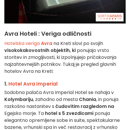
Avra Hoteli : Veriga odličnosti
Hotelska veriga
Avra
na Kreti slovi po svojih
visokokakovostnih objektih, ki
ponujajo vrsto
storitev in zmogljivosti, ki izpolnjujejo pričakovanja
najzahtevnejših potnikov. Tukaj je pregled glavnih
hotelov Avra na Kreti:
1.
Hotel Avra Imperial
Sodobna palača Avra Imperial Hotel se nahaja v
Kolymbariju
, zahodno od mesta
Chania
, in ponuja
razkošno nastanitev s
čudovitim razgledom na
Egejsko morje. Ta
hotel s 5 zvezdicami
ponuja
elegantno opremljene sobe in suite, spektakularne
bazene, vrhunski spa in več restavracij z vrhunsko