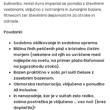
kulinariko. Hotel Avra Imperial se ponaša s številnimi
vsebinami, vključno z notranjimi in zunanjimi bazeni,
fitnesom ter številnimi dejavnostmi za otroke in
odrasle.
Poudarki:
Sodobno oblikovanje in sodobna oprema.
Bližina finih peščenih plaž s kristalno čistim
morjem (nekatere od njih so uvrščene med
najlepše na svetu, na primer plaža Elafonassi
na jugozahodu otoka).
Bazen praktično v sobi, pri suiti Deluxe z
zasebnim bazenom.
Obmorska restavracija, vključena v ponudbo
All Inclusive.
In nenazadnje, kar je v suitah zelo redko,
sobna postrežba je vključena ... vso noč (brez
doplačila)!