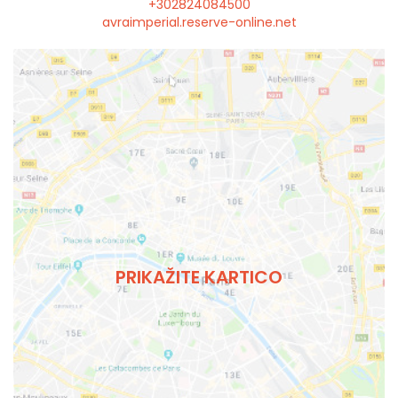
+302824084500
avraimperial.reserve-online.net
PRIKAŽITE KARTICO