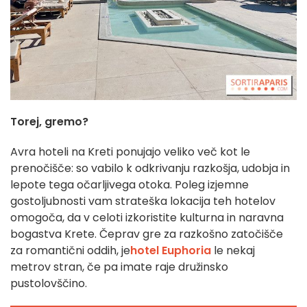
Torej, gremo?
Avra hoteli na Kreti ponujajo veliko več kot le
prenočišče: so vabilo k odkrivanju razkošja, udobja in
lepote tega očarljivega otoka. Poleg izjemne
gostoljubnosti vam strateška lokacija teh hotelov
omogoča, da v celoti izkoristite kulturna in naravna
bogastva Krete. Čeprav gre za razkošno zatočišče
za romantični oddih, je
hotel Euphoria
le nekaj
metrov stran, če pa imate raje družinsko
pustolovščino.