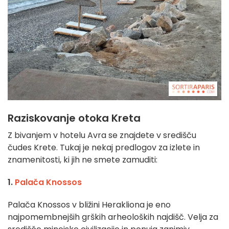
Raziskovanje otoka Kreta
Z bivanjem v hotelu Avra se znajdete v središču
čudes Krete. Tukaj je nekaj predlogov za izlete in
znamenitosti, ki jih ne smete zamuditi:
1.
Palača Knossos
Palača Knossos v bližini Herakliona je eno
najpomembnejših grških arheoloških najdišč. Velja za