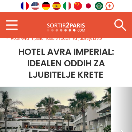
Dobrodošli
V tujini
Južna Evropa
Hotel Avra Imperial: idealen oddih za ljubitelje Krete
HOTEL AVRA IMPERIAL:
IDEALEN ODDIH ZA
LJUBITELJE KRETE