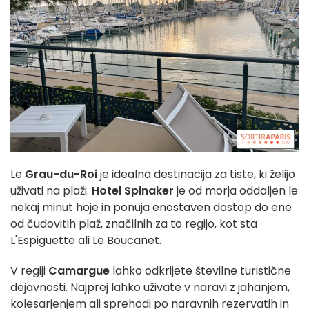
Le
Grau-du-Roi
je idealna destinacija za tiste, ki želijo
uživati na plaži.
Hotel Spinaker
je od morja oddaljen le
nekaj minut hoje in ponuja enostaven dostop do ene
od čudovitih plaž, značilnih za to regijo, kot sta
L'Espiguette ali Le Boucanet.
V regiji
Camargue
lahko odkrijete številne turistične
dejavnosti. Najprej lahko uživate v naravi z jahanjem,
kolesarjenjem ali sprehodi po naravnih rezervatih in