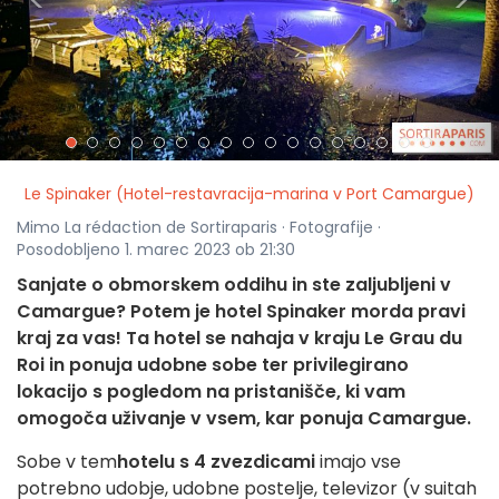
<
>
Le Spinaker (Hotel-restavracija-marina v Port Camargue)
Mimo La rédaction de Sortiraparis · Fotografije ·
Posodobljeno 1. marec 2023 ob 21:30
Sanjate o obmorskem oddihu in ste zaljubljeni v
Camargue? Potem je hotel Spinaker morda pravi
kraj za vas! Ta hotel se nahaja v kraju Le Grau du
Roi in ponuja udobne sobe ter privilegirano
lokacijo s pogledom na pristanišče, ki vam
omogoča uživanje v vsem, kar ponuja Camargue.
Sobe v tem
hotelu s 4 zvezdicami
imajo vse
potrebno udobje, udobne postelje, televizor (v suitah