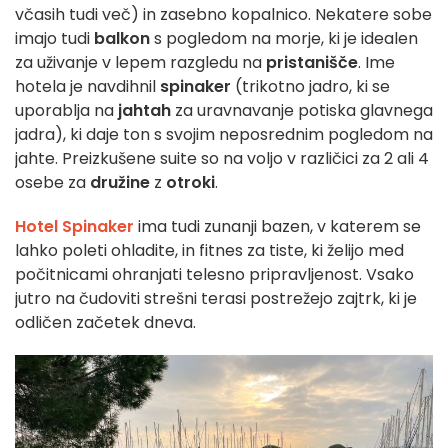
včasih tudi več) in zasebno kopalnico. Nekatere sobe
imajo tudi
balkon
s pogledom na morje, ki je idealen
za uživanje v lepem razgledu na
pristanišče
. Ime
hotela je navdihnil
spinaker
(trikotno jadro, ki se
uporablja na
jahtah
za uravnavanje potiska glavnega
jadra), ki daje ton s svojim neposrednim pogledom na
jahte. Preizkušene suite so na voljo v različici za 2 ali 4
osebe za
družine
z
otroki
.
Hotel Spinaker
ima tudi zunanji bazen, v katerem se
lahko poleti ohladite, in fitnes za tiste, ki želijo med
počitnicami ohranjati telesno pripravljenost. Vsako
jutro na čudoviti strešni terasi postrežejo zajtrk, ki je
odličen začetek dneva.