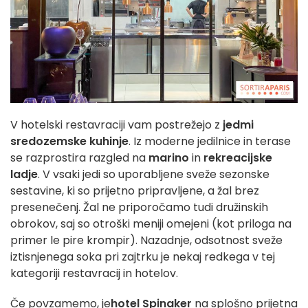
V hotelski restavraciji vam postrežejo z
jedmi
sredozemske kuhinje
. Iz moderne jedilnice in terase
se razprostira razgled na
marino
in
rekreacijske
ladje
. V vsaki jedi so uporabljene sveže sezonske
sestavine, ki so prijetno pripravljene, a žal brez
presenečenj. Žal ne priporočamo tudi družinskih
obrokov, saj so otroški meniji omejeni (kot priloga na
primer le pire krompir). Nazadnje, odsotnost sveže
iztisnjenega soka pri zajtrku je nekaj redkega v tej
kategoriji restavracij in hotelov.
Če povzamemo, je
hotel Spinaker
na splošno prijetna