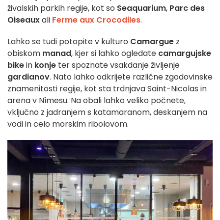
živalskih parkih regije, kot so
Seaquarium
,
Parc des
Oiseaux
ali
Ferme aux Crocodiles
.
Lahko se tudi potopite v kulturo
Camargue
z
obiskom
manad
, kjer si lahko ogledate
camargujske
bike
in
konje
ter spoznate vsakdanje življenje
gardianov
. Nato lahko odkrijete različne zgodovinske
znamenitosti regije, kot sta trdnjava Saint-Nicolas in
arena v Nîmesu. Na obali lahko veliko počnete,
vključno z jadranjem s katamaranom, deskanjem na
vodi in celo morskim ribolovom.