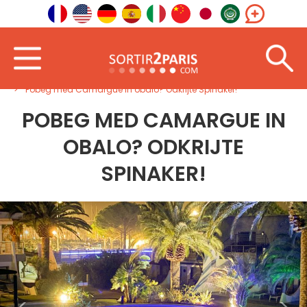
Dobrodošli
Jugozahod
Occitanija
Pobeg med Camargue in obalo? Odkrijte Spinaker!
POBEG MED CAMARGUE IN
OBALO? ODKRIJTE
SPINAKER!