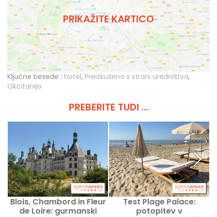
PRIKAŽITE KARTICO
Ključne besede :
hotel
,
Preizkušeno s strani uredništva
,
Okcitanija
PREBERITE TUDI ...
Blois, Chambord in Fleur
Test Plage Palace:
de Loire: gurmanski
potopitev v
S