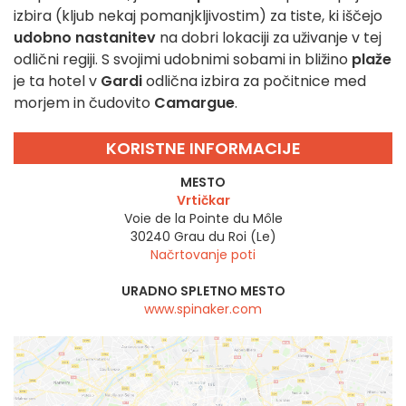
izbira (kljub nekaj pomanjkljivostim) za tiste, ki iščejo
udobno nastanitev
na dobri lokaciji za uživanje v tej
odlični regiji. S svojimi udobnimi sobami in bližino
plaže
je ta hotel v
Gardi
odlična izbira za počitnice med
morjem in čudovito
Camargue
.
KORISTNE INFORMACIJE
MESTO
Vrtičkar
Voie de la Pointe du Môle
30240
Grau du Roi (Le)
Načrtovanje poti
URADNO SPLETNO MESTO
www.spinaker.com