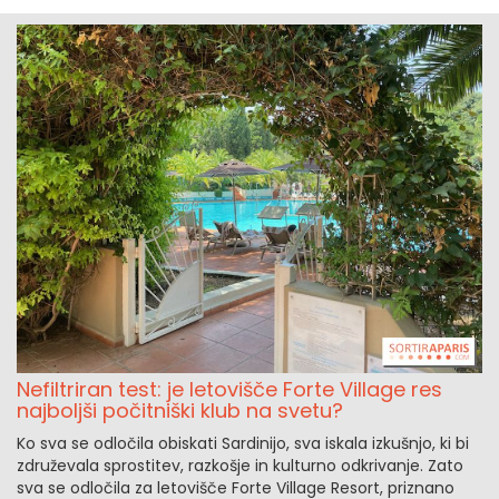
Nefiltriran test: je letovišče Forte Village res
najboljši počitniški klub na svetu?
Ko sva se odločila obiskati Sardinijo, sva iskala izkušnjo, ki bi
združevala sprostitev, razkošje in kulturno odkrivanje. Zato
sva se odločila za letovišče Forte Village Resort, priznano