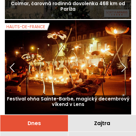
Colmar, čarovná rodinná dovolenka 468 km od
Paríža
HAUTS-DE-FRANCE
H
Festival ohňa Sainte-Barbe, magický decembrový
víkend v Lens
Dnes
Zajtra