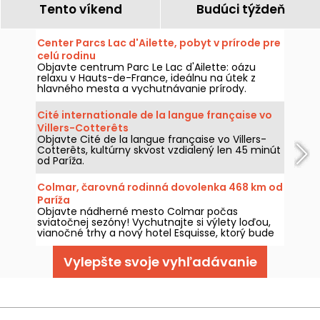
Tento víkend
Budúci týždeň
Center Parcs Lac d'Ailette, pobyt v prírode pre
celú rodinu
Objavte centrum Parc Le Lac d'Ailette: oázu
relaxu v Hauts-de-France, ideálnu na útek z
hlavného mesta a vychutnávanie prírody.
Cité internationale de la langue française vo
Villers-Cotterêts
Objavte Cité de la langue française vo Villers-
Cotterêts, kultúrny skvost vzdialený len 45 minút
od Paríža.
Colmar, čarovná rodinná dovolenka 468 km od
Paríža
Objavte nádherné mesto Colmar počas
sviatočnej sezóny! Vychutnajte si výlety loďou,
vianočné trhy a nový hotel Esquisse, ktorý bude
otvorený v roku 2023.
Vylepšte svoje vyhľadávanie