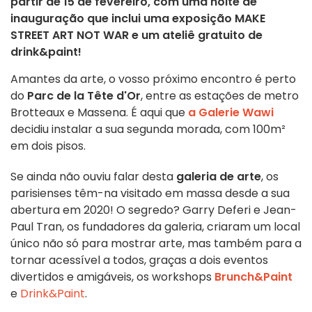
partir de 15 de fevereiro, com uma noite de
inauguração que inclui uma exposição MAKE
STREET ART NOT WAR e um ateliê gratuito de
drink&paint!
Amantes da arte, o vosso próximo encontro é perto
do
Parc de la Tête d'Or
, entre as estações de metro
Brotteaux e Massena. É aqui que
a Galerie Wawi
decidiu instalar a sua segunda morada, com 100m²
em dois pisos.
Se ainda não ouviu falar desta
galeria de arte
, os
parisienses têm-na visitado em massa desde a sua
abertura em 2020! O segredo? Garry Deferi e Jean-
Paul Tran, os fundadores da galeria, criaram um local
único não só para mostrar arte, mas também para a
tornar acessível a todos, graças a dois eventos
divertidos e amigáveis, os workshops
Brunch&Paint
e
Drink&Paint
.