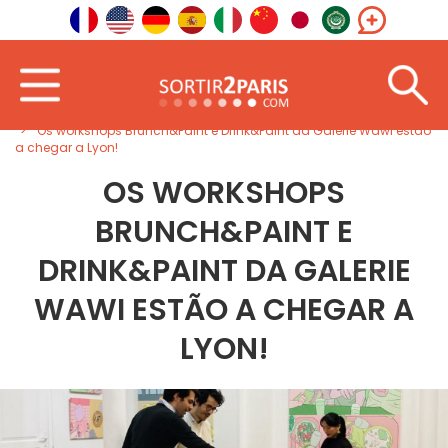
Início
Sudeste
Auvérnia-Ródano-Alpes
Os workshops Brunch&Paint e Drink&Paint da Galerie Wawi estão
a chegar a Lyon!
OS WORKSHOPS
BRUNCH&PAINT E
DRINK&PAINT DA GALERIE
WAWI ESTÃO A CHEGAR A
LYON!