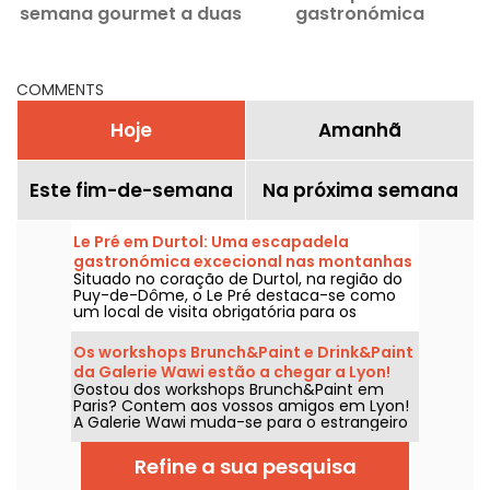
semana gourmet a duas
gastronómica
s
horas de Paris
excecional nas
montanhas de Auvergne
COMMENTS
Hoje
Amanhã
Este fim-de-semana
Na próxima semana
Le Pré em Durtol: Uma escapadela
gastronómica excecional nas montanhas
Situado no coração de Durtol, na região do
de Auvergne
Puy-de-Dôme, o Le Pré destaca-se como
um local de visita obrigatória para os
amantes da gastronomia. A uma curta
distância de Clermont-Ferrand, este
Os workshops Brunch&Paint e Drink&Paint
restaurante de duas estrelas cativa com a
da Galerie Wawi estão a chegar a Lyon!
sua experiência culinária memorável,
Gostou dos workshops Brunch&Paint em
sublimemente enraizada na sua região.
Paris? Contem aos vossos amigos em Lyon!
A Galerie Wawi muda-se para o estrangeiro
e abre a sua morada em Lyon, no boulevard
des Belges, com o objetivo de revolucionar a
Refine a sua pesquisa
cena cultural local a partir de 15 de fevereiro,
com uma noite de inauguração que inclui