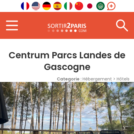
ontvangst
Plaatsen
Centrum Parcs Landes de Gascogne
Centrum Parcs Landes de
Gascogne
Categorie :
Hébergement > Hôtels
<
>