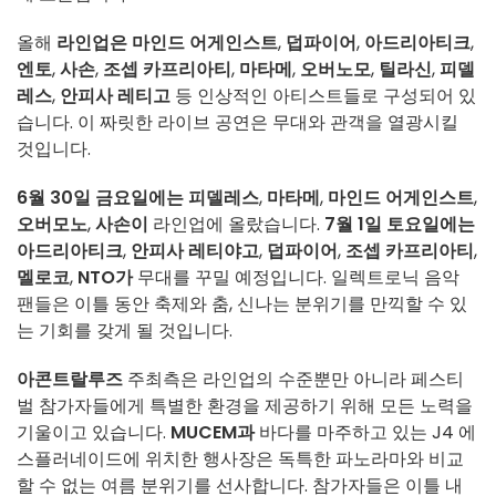
올해
라인업은
마인드 어게인스트
,
덥파이어
,
아드리아티크
,
엔토
,
사손
,
조셉 카프리아티
,
마타메
,
오버노모
,
틸라신
,
피델
레스
,
안피사 레티고
등 인상적인 아티스트들로 구성되어 있
습니다. 이 짜릿한 라이브 공연은 무대와 관객을 열광시킬
것입니다.
6월 30일 금요일에는
피델레스
,
마타메
,
마인드 어게인스트
,
오버모노
,
사손이
라인업에 올랐습니다.
7월 1일 토요일에는
아드리아티크
,
안피사 레티야고
,
덥파이어
,
조셉 카프리아티
,
멜로코
,
NTO가
무대를 꾸밀 예정입니다. 일렉트로닉 음악
팬들은 이틀 동안 축제와 춤, 신나는 분위기를 만끽할 수 있
는 기회를 갖게 될 것입니다.
아콘트랄루즈
주최측은 라인업의 수준뿐만 아니라 페스티
벌 참가자들에게 특별한 환경을 제공하기 위해 모든 노력을
기울이고 있습니다.
MUCEM과
바다를 마주하고 있는 J4 에
스플러네이드에 위치한 행사장은 독특한 파노라마와 비교
할 수 없는 여름 분위기를 선사합니다. 참가자들은 이틀 내