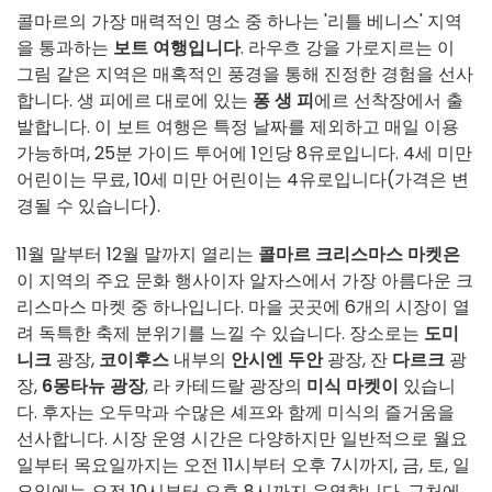
콜마르의 가장 매력적인 명소 중 하나는 '리틀 베니스' 지역
을 통과하는
보트 여행입니다
. 라우흐 강을 가로지르는 이
그림 같은 지역은 매혹적인 풍경을 통해 진정한 경험을 선사
합니다. 생 피에르 대로에 있는
퐁 생 피
에르 선착장에서 출
발합니다. 이 보트 여행은 특정 날짜를 제외하고 매일 이용
가능하며, 25분 가이드 투어에 1인당 8유로입니다. 4세 미만
어린이는 무료, 10세 미만 어린이는 4유로입니다(가격은 변
경될 수 있습니다).
11월 말부터 12월 말까지 열리는
콜마르 크리스마스 마켓은
이 지역의 주요 문화 행사이자 알자스에서 가장 아름다운 크
리스마스 마켓 중 하나입니다. 마을 곳곳에 6개의 시장이 열
려 독특한 축제 분위기를 느낄 수 있습니다. 장소로는
도미
니크
광장,
코이후스
내부의
안시엔 두안
광장, 잔
다르크
광
장,
6몽타뉴 광장
, 라 카테드랄 광장의
미식 마켓이
있습니
다. 후자는 오두막과 수많은 셰프와 함께 미식의 즐거움을
선사합니다. 시장 운영 시간은 다양하지만 일반적으로 월요
일부터 목요일까지는 오전 11시부터 오후 7시까지, 금, 토, 일
요일에는 오전 10시부터 오후 8시까지 운영합니다. 근처에