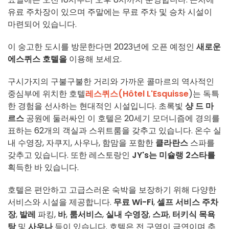
유료 주차장이 있으며 주말에는 무료 주차 및 승차 시설이
마련되어 있습니다.
이 숭고한 도시를 방문한다면 2023년에 오픈 예정인
새로운
에스퀴스 호텔을
이용해 보세요.
구시가지의 구불구불한 거리와 가까운 콜마르의 역사적인
중심부에 위치한 호텔
레스퀴스(Hôtel L'Esquisse
)는 독특
한 경험을 선사하는 현대적인 시설입니다. 초록빛
샹 드 마
르스
공원에 둘러싸인 이 호텔은 20세기 모더니즘에 경의를
표하는 62개의 객실과 스위트룸을 갖추고 있습니다. 온수 실
내 수영장, 자쿠지, 사우나, 함맘을 포함한
클라란스
스파를
갖추고 있습니다. 또한 레스토랑인
JY's는
미슐랭 2스타를
획득한 바 있습니다.
호텔은 편안하고 고급스러운 숙박을 보장하기 위해 다양한
서비스와 시설을 제공합니다.
무료 Wi-Fi
,
셀프 서비스 주차
장
,
발레
파킹,
바
,
룸서비스
,
실내 수영장
,
스파
,
터키식 목욕
탕
및
사우나
등이 있습니다. 호텔은 전 구역이 금연이며 추