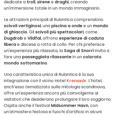
dedicate a
troll
,
sirene
e
draghi
, creando
un'immersione totale in un mondo immaginario.
Le attrazioni principali di Rulantica comprendono
scivoli vertiginosi
, una
piscina a onde
e un
mondo
di ghiaccio
. Gli
scivoli più spettacolari
, come
Dugdrob
e
Vildfal
, offrono
esperienze di caduta
libera
e discese a rotta di collo. Per chi preferisce
un'esperienza più rilassata, la
Saga di Snorri
invita a
fare una
passeggiata rilassante
in un
colorato
mondo sottomarino
.
Una caratteristica unica di Rulantica è la sua
integrazione con il vicino Hotel
Krønasår
. L'hotel,
anch'esso tematizzato sulla mitologia scandinava,
offre un'esperienza ancora più coinvolgente ai
visitatori che desiderano prolungare il loro soggiorno.
Ospita anche il festival
Midsommer Havn
, con
un'atmosfera festosa e fuochi d'artificio in alcuni