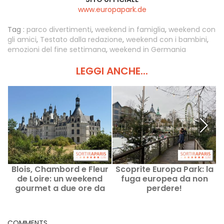
www.europapark.de
Tag :
parco divertimenti
,
weekend in famiglia
,
weekend con
gli amici
,
Testato dalla redazione
,
weekend con i bambini
,
emozioni del fine settimana
,
weekend in Germania
LEGGI ANCHE...
Blois, Chambord e Fleur
Scoprite Europa Park: la
Y
de Loire: un weekend
fuga europea da non
t
gourmet a due ore da
perdere!
Parigi
COMMENTS