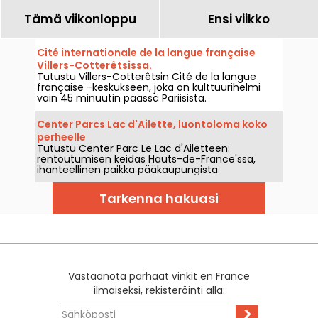
Tämä viikonloppu
Ensi viikko
Cité internationale de la langue française
Villers-Cotterêtsissa.
Tutustu Villers-Cotterêtsin Cité de la langue
française -keskukseen, joka on kulttuurihelmi
vain 45 minuutin päässä Pariisista.
Center Parcs Lac d'Ailette, luontoloma koko
perheelle
Tutustu Center Parc Le Lac d'Ailetteen:
rentoutumisen keidas Hauts-de-France'ssa,
ihanteellinen paikka pääkaupungista
pakenemiseen ja luonnosta nauttimiseen.
Tarkenna hakuasi
Vastaanota parhaat vinkit en France
ilmaiseksi, rekisteröinti alla:
>