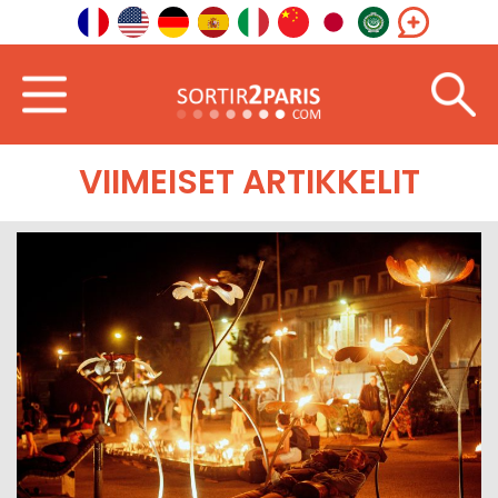
Tervetuloa
Koillinen
Hauts-de-France
VIIMEISET ARTIKKELIT