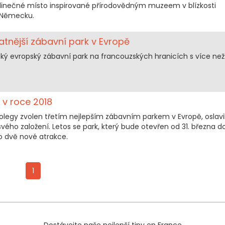
edinečné místo inspirované přírodovědným muzeem v blízkosti
v Německu.
atnější zábavní park v Evropě
cký evropský zábavní park na francouzských hranicích s více než
.
 v roce 2018
 kolegy zvolen třetím nejlepším zábavním parkem v Evropě, oslavi
svého založení. Letos se park, který bude otevřen od 31. března d
e o dvě nové atrakce.
1