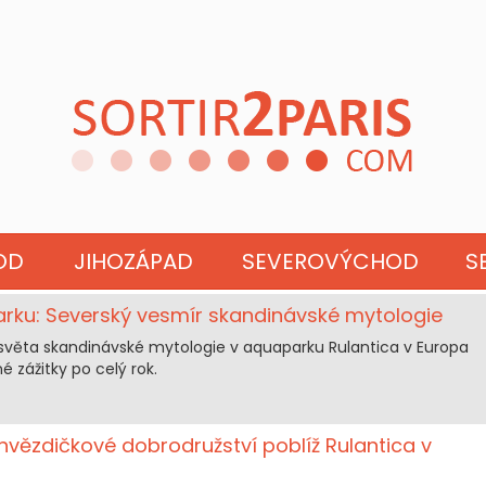
BAVNÍ PARK
OD
JIHOZÁPAD
SEVEROVÝCHOD
S
arku: Severský vesmír skandinávské mytologie
světa skandinávské mytologie v aquaparku Rulantica v Europa
é zážitky po celý rok.
řhvězdičkové dobrodružství poblíž Rulantica v