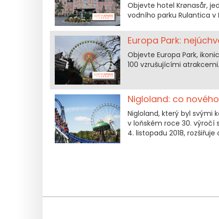
Objevte hotel Krønasår, j
vodního parku Rulantica 
Europa Park: nejúchv
Objevte Europa Park, ikoni
100 vzrušujícími atrakcemi
Nigloland: co nového
Nigloland, který byl svými
v loňském roce 30. výročí 
4. listopadu 2018, rozšiřuj