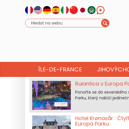
ZÁ
ÎLE-DE-FRANCE
JIHOVÝCH
Rulantica v Europa P
Ponořte se do severského 
Parku, který nabízí jedinečn
Hotel Krønasår : Čty
Europa Parku