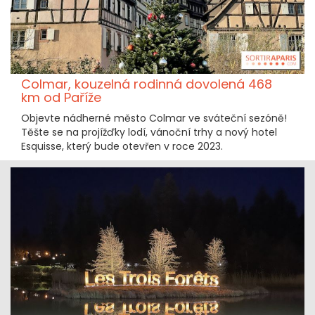
Colmar, kouzelná rodinná dovolená 468
km od Paříže
Objevte nádherné město Colmar ve sváteční sezóně!
Těšte se na projížďky lodí, vánoční trhy a nový hotel
Esquisse, který bude otevřen v roce 2023.