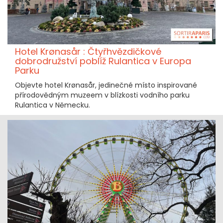
Hotel Krønasår : Čtyřhvězdičkové
dobrodružství poblíž Rulantica v Europa
Parku
Objevte hotel Krønasår, jedinečné místo inspirované
přírodovědným muzeem v blízkosti vodního parku
Rulantica v Německu.