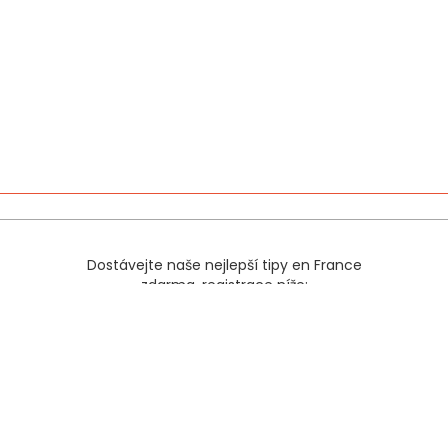
Dostávejte naše nejlepší tipy en France
zdarma, registrace níže:
>