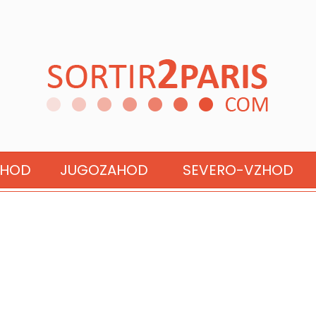
: 11. OKTOBER 2025
ZHOD
JUGOZAHOD
SEVERO-VZHOD