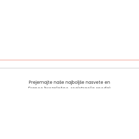
Prejemajte naše najboljše nasvete en
France brezplačno, registracija spodaj:
>