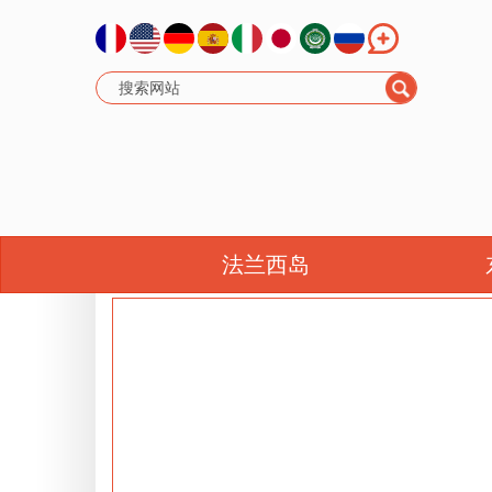
日历 :
法兰西岛