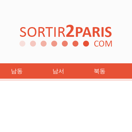
: 2026년5월21일
남동
남서
북동